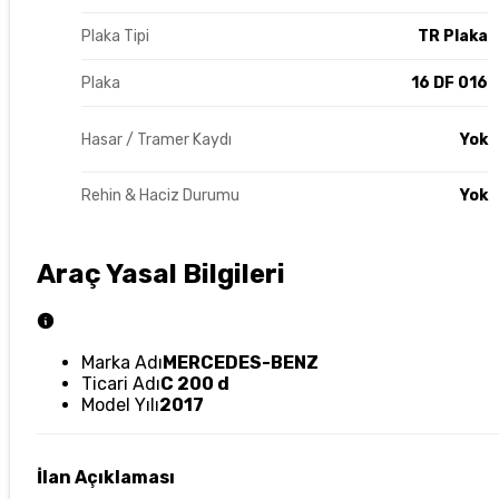
Plaka Tipi
TR Plaka
Plaka
16 DF 016
Hasar / Tramer Kaydı
Yok
Rehin & Haciz Durumu
Yok
Araç Yasal Bilgileri
Marka Adı
MERCEDES-BENZ
Ticari Adı
C 200 d
Model Yılı
2017
İlan Açıklaması