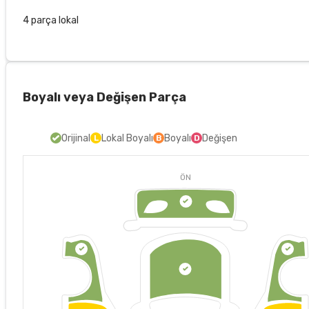
4 parça lokal
Boyalı veya Değişen Parça
Orijinal
Lokal Boyalı
Boyalı
Değişen
L
B
D
ÖN