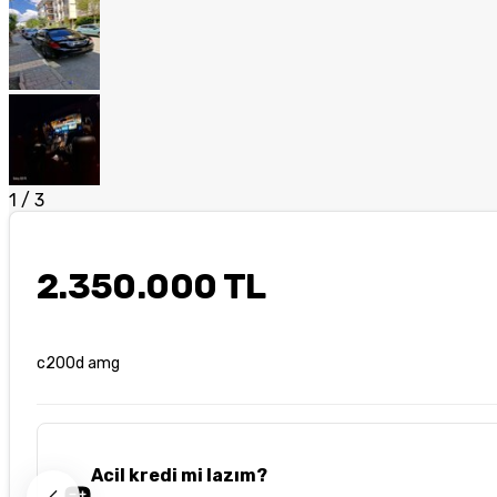
1
/
3
2.350.000 TL
c200d amg
Acil kredi mi lazım?