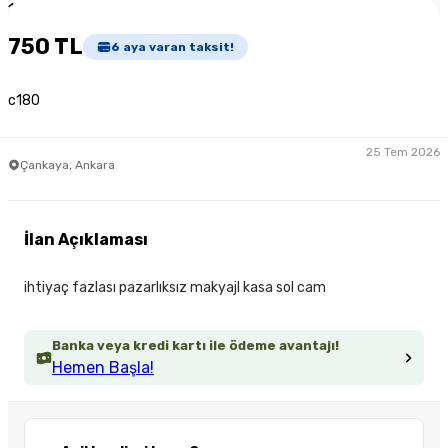
1
/
3
750 TL
6
aya varan taksit!
c180
25 Tem 2026
Çankaya, Ankara
İlan Açıklaması
ihtiyaç fazlası pazarlıksız makyajl kasa sol cam
Banka veya kredi kartı ile ödeme avantajı!
Hemen Başla!