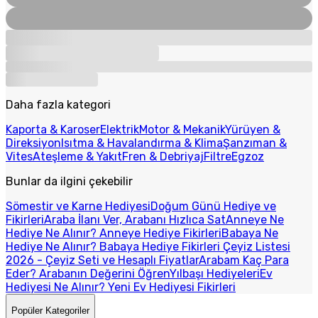
Daha fazla kategori
Kaporta & Karoser
Elektrik
Motor & Mekanik
Yürüyen &
Direksiyon
Isıtma & Havalandırma & Klima
Şanzıman &
Vites
Ateşleme & Yakıt
Fren & Debriyaj
Filtre
Egzoz
Bunlar da ilgini çekebilir
Sömestir ve Karne Hediyesi
Doğum Günü Hediye ve
Fikirleri
Araba İlanı Ver, Arabanı Hızlıca Sat
Anneye Ne
Hediye Ne Alınır? Anneye Hediye Fikirleri
Babaya Ne
Hediye Ne Alınır? Babaya Hediye Fikirleri
Çeyiz Listesi
2026 - Çeyiz Seti ve Hesaplı Fiyatlar
Arabam Kaç Para
Eder? Arabanın Değerini Öğren
Yılbaşı Hediyeleri
Ev
Hediyesi Ne Alınır? Yeni Ev Hediyesi Fikirleri
Popüler Kategoriler