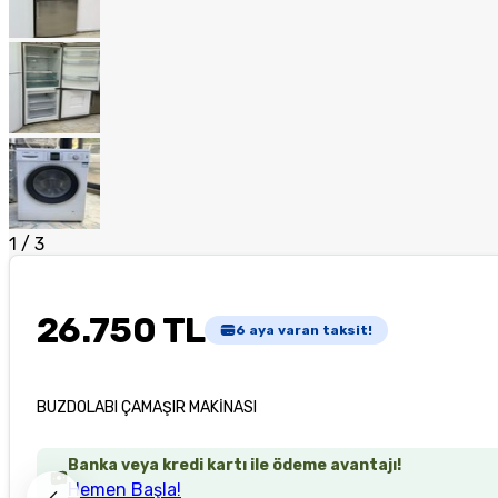
1
/
3
26.750 TL
6
aya varan taksit!
BUZDOLABI ÇAMAŞIR MAKİNASI
Banka veya kredi kartı ile ödeme avantajı!
Hemen Başla!