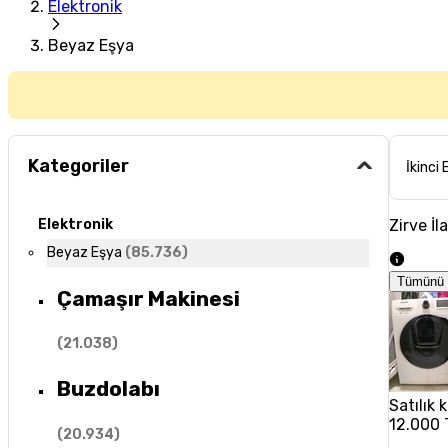
Elektronik
Beyaz Eşya
Kategoriler
İkinci 
Zirve İl
Elektronik
Beyaz Eşya
(
85.736
)
Tümünü 
Çamaşır Makinesi
(
21.038
)
Buzdolabı
Satılık
12.000 
(
20.934
)