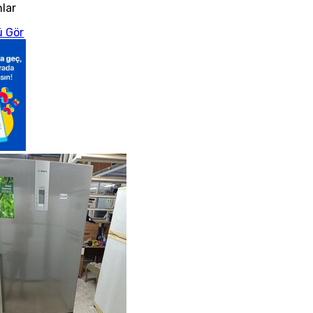
nlar
 Gör