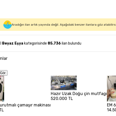
Aradığın ilan artık yayında değil. Aşağıdaki benzer ilanlara göz atabilirs
El
Beyaz Eşya
kategorisinde
85.736
ilan bulundu
anlar
Gör
Hazır Uzak Doğu çin mutfagı
520.000 TL
 kurutmalı çamaşır makinası
EM 6
TL
14.5