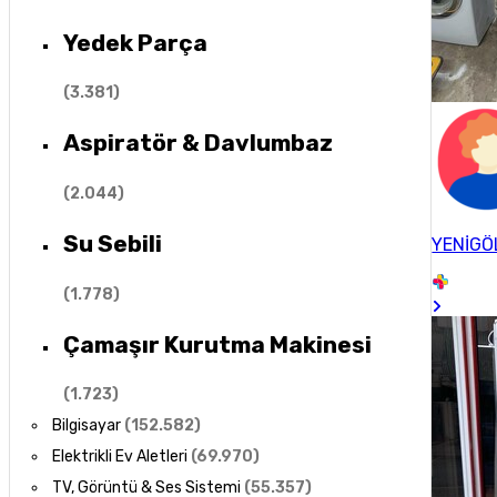
Yedek Parça
(
3.381
)
Aspiratör & Davlumbaz
(
2.044
)
Su Sebili
YENİGÖ
(
1.778
)
Çamaşır Kurutma Makinesi
(
1.723
)
Bilgisayar
(
152.582
)
Elektrikli Ev Aletleri
(
69.970
)
TV, Görüntü & Ses Sistemi
(
55.357
)