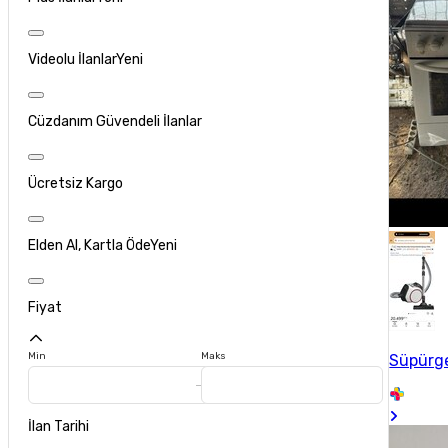
Videolu İlanlar
Yeni
Cüzdanım Güvendeli İlanlar
Ücretsiz Kargo
Elden Al, Kartla Öde
Yeni
Fiyat
Min
Maks
Süpürge
İlan Tarihi