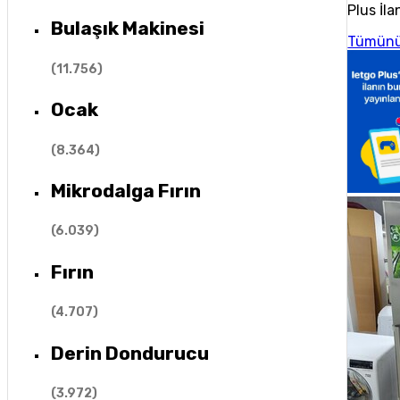
Plus İla
Bulaşık Makinesi
Tümünü
(
11.756
)
Ocak
(
8.364
)
Mikrodalga Fırın
(
6.039
)
Fırın
(
4.707
)
Derin Dondurucu
(
3.972
)