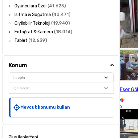
Oyunculara Özel
(
41.625
)
Isıtma & Soğutma
(
40.471
)
Giyilebilir Teknoloji
(
19.940
)
Fotoğraf & Kamera
(
18.014
)
Tablet
(
12.639
)
Konum
İl seçin
İlçe seçin
Eser Gö
Mevcut konumu kullan
Plus İlanlar
Yeni