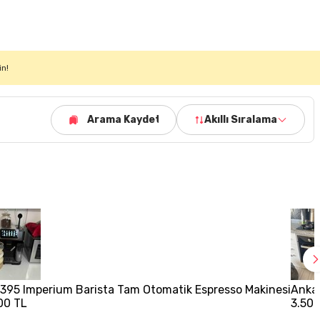
in!
Arama Kaydet
Akıllı Sıralama
395 Imperium Barista Tam Otomatik Espresso Makinesi
Ankas
00 TL
3.500