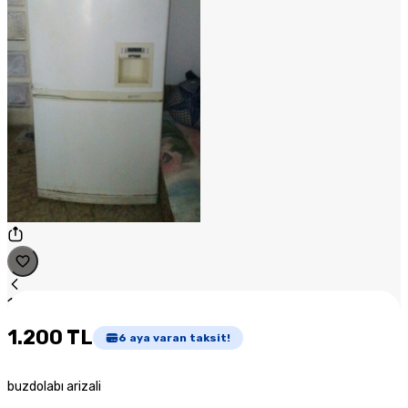
1
/
1
1.200 TL
6
aya varan taksit!
buzdolabı arizali