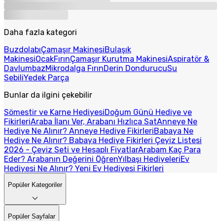
Daha fazla kategori
Buzdolabı
Çamaşır Makinesi
Bulaşık
Makinesi
Ocak
Fırın
Çamaşır Kurutma Makinesi
Aspiratör &
Davlumbaz
Mikrodalga Fırın
Derin Dondurucu
Su
Sebili
Yedek Parça
Bunlar da ilgini çekebilir
Sömestir ve Karne Hediyesi
Doğum Günü Hediye ve
Fikirleri
Araba İlanı Ver, Arabanı Hızlıca Sat
Anneye Ne
Hediye Ne Alınır? Anneye Hediye Fikirleri
Babaya Ne
Hediye Ne Alınır? Babaya Hediye Fikirleri
Çeyiz Listesi
2026 - Çeyiz Seti ve Hesaplı Fiyatlar
Arabam Kaç Para
Eder? Arabanın Değerini Öğren
Yılbaşı Hediyeleri
Ev
Hediyesi Ne Alınır? Yeni Ev Hediyesi Fikirleri
Popüler Kategoriler
Popüler Sayfalar