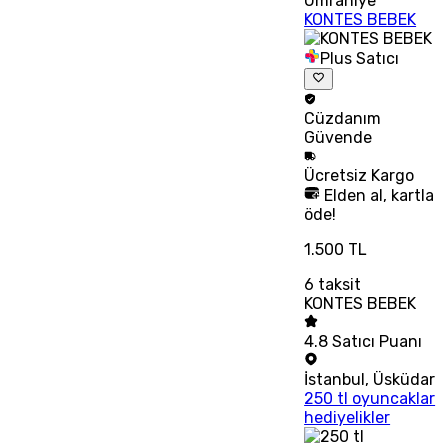
Ümraniye
KONTES BEBEK
Plus Satıcı
Cüzdanım
Güvende
Ücretsiz
Kargo
Elden al, kartla
öde!
1.500 TL
6
taksit
KONTES BEBEK
4.8
Satıcı Puanı
İstanbul
,
Üsküdar
250 tl oyuncaklar
hediyelikler