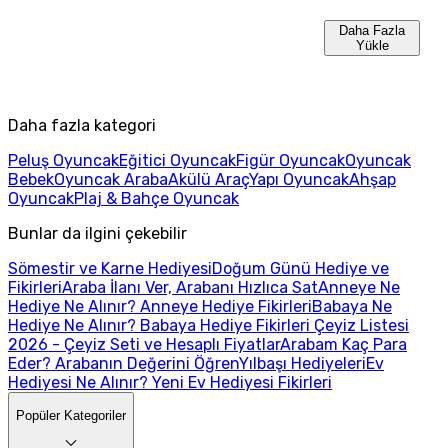
Daha Fazla
Yükle
Daha fazla kategori
Peluş Oyuncak
Eğitici Oyuncak
Figür Oyuncak
Oyuncak
Bebek
Oyuncak Araba
Akülü Araç
Yapı Oyuncak
Ahşap
Oyuncak
Plaj & Bahçe Oyuncak
Bunlar da ilgini çekebilir
Sömestir ve Karne Hediyesi
Doğum Günü Hediye ve
Fikirleri
Araba İlanı Ver, Arabanı Hızlıca Sat
Anneye Ne
Hediye Ne Alınır? Anneye Hediye Fikirleri
Babaya Ne
Hediye Ne Alınır? Babaya Hediye Fikirleri
Çeyiz Listesi
2026 - Çeyiz Seti ve Hesaplı Fiyatlar
Arabam Kaç Para
Eder? Arabanın Değerini Öğren
Yılbaşı Hediyeleri
Ev
Hediyesi Ne Alınır? Yeni Ev Hediyesi Fikirleri
Popüler Kategoriler