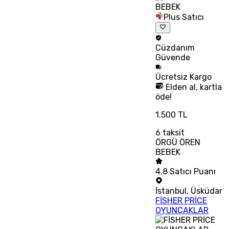
Plus Satıcı
Cüzdanım
Güvende
Ücretsiz
Kargo
Elden al, kartla
öde!
1.500 TL
6
taksit
ÖRGÜ ÖREN
BEBEK
4.8
Satıcı Puanı
İstanbul
,
Üsküdar
FİSHER PRİCE
OYUNCAKLAR