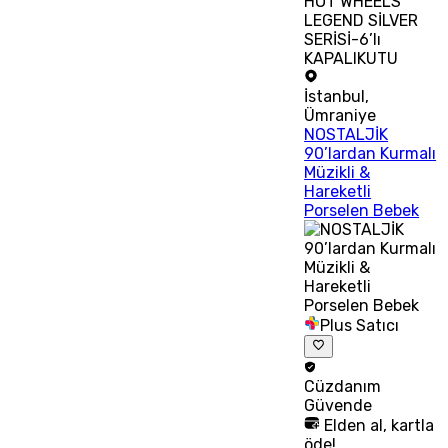
HOT WHEELS
LEGEND SİLVER
SERİSİ-6’lı
KAPALIKUTU
İstanbul
,
Ümraniye
NOSTALJİK
90’lardan Kurmalı
Müzikli &
Hareketli
Porselen Bebek
Plus Satıcı
Cüzdanım
Güvende
Elden al, kartla
öde!