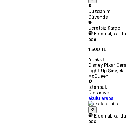
Cüzdanım
Güvende
Ücretsiz
Kargo
Elden al, kartla
öde!
1.300 TL
6
taksit
Disney Pixar Cars
Light Up Şimşek
McQueen
İstanbul
,
Ümraniye
akülü araba
Elden al, kartla
öde!