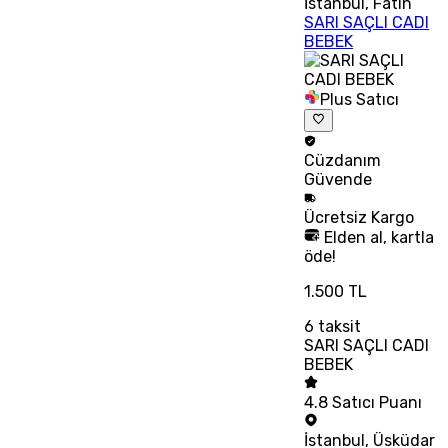
İstanbul
,
Fatih
SARI SAÇLI CADI
BEBEK
Plus Satıcı
Cüzdanım
Güvende
Ücretsiz
Kargo
Elden al, kartla
öde!
1.500 TL
6
taksit
SARI SAÇLI CADI
BEBEK
4.8
Satıcı Puanı
İstanbul
,
Üsküdar