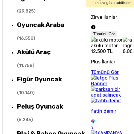
ilanlara göz atabilirsin!
(
29.825
)
Zirve İlanlar
Oyuncak Araba
Tümünü Gör
(
16.550
)
akülü motor
ragna
Akülü Araç
12.500 TL
8.00
Plus İlanlar
(
11.758
)
Tümünü Gör
Figür Oyuncak
(
10.140
)
Peluş Oyuncak
fatih demir
(
6.245
)
Plaj & Bahçe Oyuncak