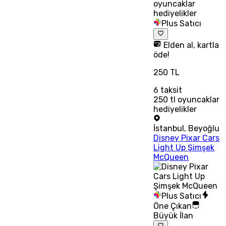
Plus Satıcı
Elden al, kartla
öde!
250 TL
6
taksit
250 tl oyuncaklar
hediyelikler
İstanbul
,
Beyoğlu
Disney Pixar Cars
Light Up Şimşek
McQueen
Plus Satıcı
Öne Çıkan
Büyük İlan