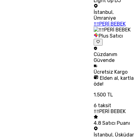
Light Up DJ
İstanbul
,
Ümraniye
‼‼PERİ BEBEK
Plus Satıcı
Cüzdanım
Güvende
Ücretsiz
Kargo
Elden al, kartla
öde!
1.500 TL
6
taksit
‼‼PERİ BEBEK
4.8
Satıcı Puanı
İstanbul
,
Üsküdar