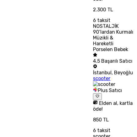
2.300 TL
6
taksit
NOSTALJİK
90’lardan Kurmalı
Müzikli &
Hareketli
Porselen Bebek
4.5
Başarılı Satıcı
İstanbul
,
Beyoğlu
scooter
Plus Satıcı
Elden al, kartla
öde!
850 TL
6
taksit
scooter