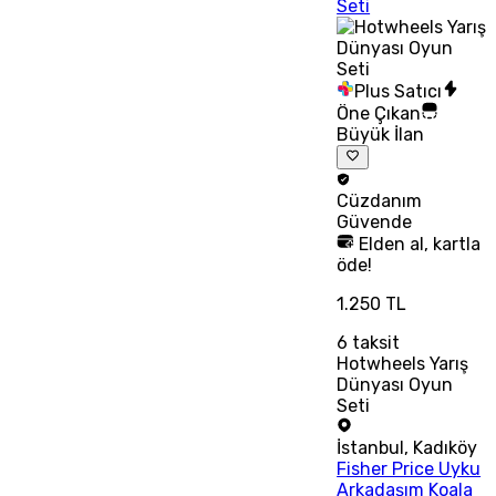
Seti
Plus Satıcı
Öne Çıkan
Büyük İlan
Cüzdanım
Güvende
Elden al, kartla
öde!
1.250 TL
6
taksit
Hotwheels Yarış
Dünyası Oyun
Seti
İstanbul
,
Kadıköy
Fisher Price Uyku
Arkadaşım Koala