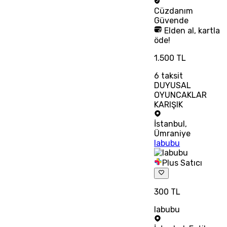
Cüzdanım
Güvende
Elden al, kartla
öde!
1.500 TL
6
taksit
DUYUSAL
OYUNCAKLAR
KARIŞIK
İstanbul
,
Ümraniye
labubu
Plus Satıcı
300 TL
labubu