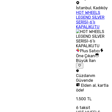
İstanbul
,
Kadıköy
HOT WHEELS
LEGEND SİLVER
SERİSİ-6’lı
KAPALIKUTU
Plus Satıcı
Öne Çıkan
Büyük İlan
Cüzdanım
Güvende
Elden al, kartla
öde!
1.500 TL
6
taksit