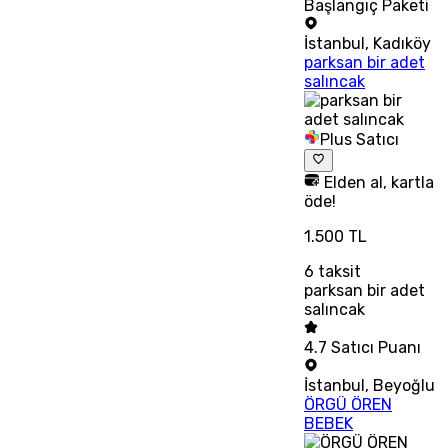
Başlangıç Paketi
İstanbul
,
Kadıköy
parksan bir adet
salıncak
Plus Satıcı
Elden al, kartla
öde!
1.500 TL
6
taksit
parksan bir adet
salıncak
4.7
Satıcı Puanı
İstanbul
,
Beyoğlu
ÖRGÜ ÖREN
BEBEK