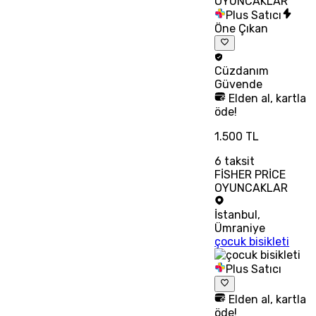
Plus Satıcı
Öne Çıkan
Cüzdanım
Güvende
Elden al, kartla
öde!
1.500 TL
6
taksit
FİSHER PRİCE
OYUNCAKLAR
İstanbul
,
Ümraniye
çocuk bisikleti
Plus Satıcı
Elden al, kartla
öde!