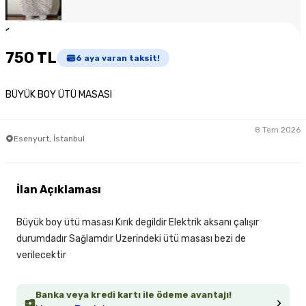
1
/
5
750 TL
6
aya varan taksit!
BÜYÜK BOY ÜTÜ MASASI
8 Tem 2026
Esenyurt, İstanbul
İlan Açıklaması
Büyük boy ütü masası Kırık degildir Elektrik aksanı çalışır
durumdadır Sağlamdır Uzerindeki ütü masası bezi de
verilecektir
Banka veya kredi kartı ile ödeme avantajı!