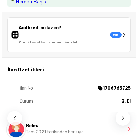
Hemen Başla!
Acil kredi mi lazım?
Yeni
Kredi fırsatlarını hemen incele!
İlan Özellikleri
İlan No
1706765725
Durum
2. El
Selma
Tem 2021 tarihinden beri üye