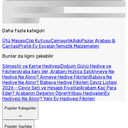
Daha fazla kategori
Ütü Masası
Çöp Kutusu
Çamaşırlık
Askı
Pazar Arabası &
Çantası
Pratik Ev Eşyaları
Temizlik Malzemeleri
Bunlar da ilgini çekebilir
Sömestir ve Karne Hediyesi
Doğum Günü Hediye ve
Fikirleri
Araba İlanı Ver, Arabanı Hızlıca Sat
Anneye Ne
Hediye Ne Alınır? Anneye Hediye Fikirleri
Babaya Ne
Hediye Ne Alınır? Babaya Hediye Fikirleri
Çeyiz Listesi
2026 - Çeyiz Seti ve Hesaplı Fiyatlar
Arabam Kaç Para
Eder? Arabanın Değerini Öğren
Yılbaşı Hediyeleri
Ev
Hediyesi Ne Alınır? Yeni Ev Hediyesi Fikirleri
Popüler Kategoriler
Popüler Sayfalar