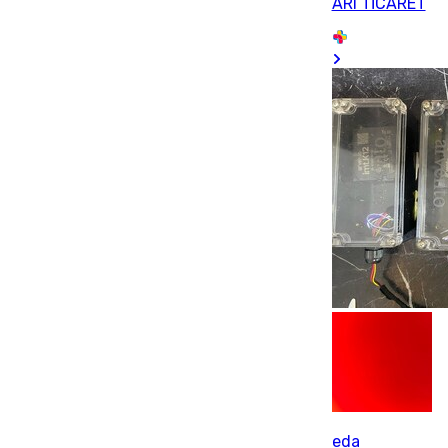
ARI TİCARET
eda