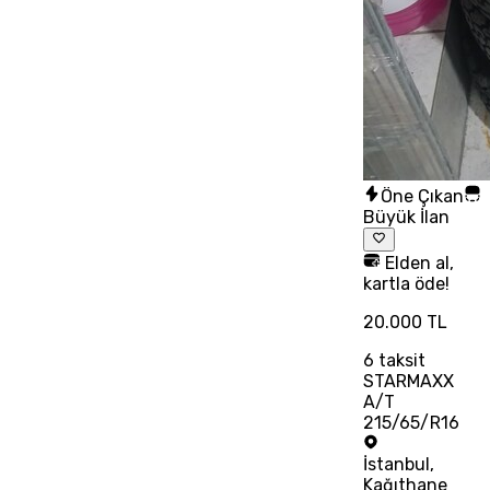
Öne Çıkan
Büyük İlan
Elden al,
kartla öde!
20.000 TL
6
taksit
STARMAXX
A/T
215/65/R16
İstanbul
,
Kağıthane