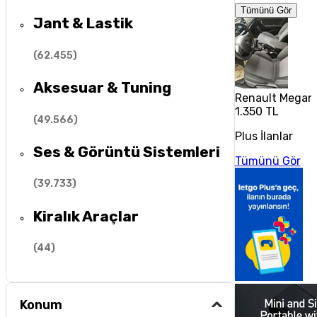
Tümünü Gör
Jant & Lastik
(
62.455
)
Aksesuar & Tuning
Renault Megane
1.350 TL
(
49.566
)
Plus İlanlar
Ses & Görüntü Sistemleri
Tümünü Gör
(
39.733
)
Kiralık Araçlar
(
44
)
Konum