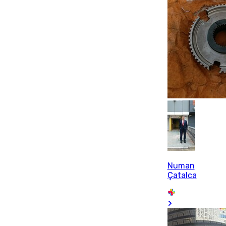
Numan
Çatalca