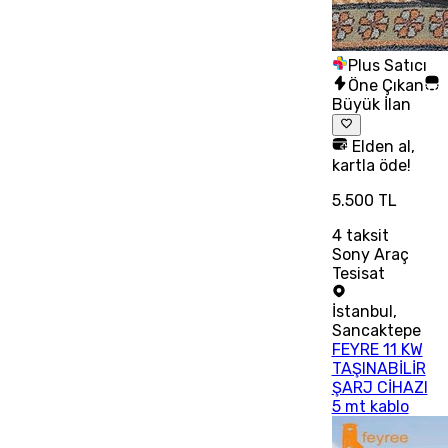
Plus Satıcı
Öne Çıkan
Büyük İlan
Elden al,
kartla öde!
5.500 TL
4
taksit
Sony Araç
Tesisat
İstanbul
,
Sancaktepe
FEYRE 11 KW
TAŞINABİLİR
ŞARJ CİHAZI
5 mt kablo