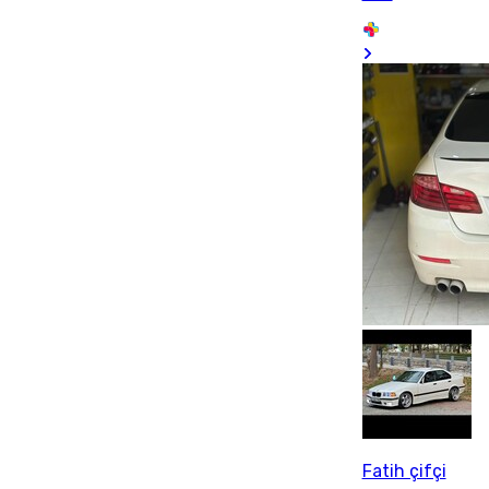
Fatih çifçi