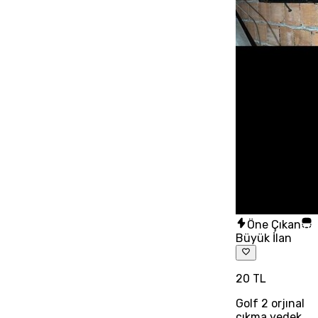
Öne Çıkan
Büyük İlan
20 TL
Golf 2 orjınal
çıkma yedek