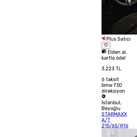
Plus Satıcı
Elden al,
kartla öde!
3.223 TL
6
taksit
bmw f30
direksiyon
İstanbul
,
Beyoğlu
STARMAXX
A/T
215/65/R16