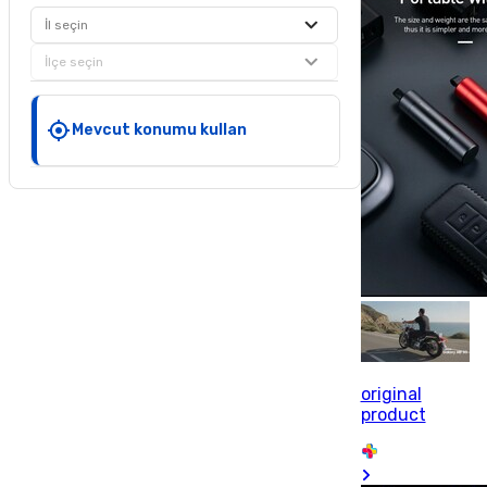
İl seçin
İlçe seçin
Mevcut konumu kullan
original
product