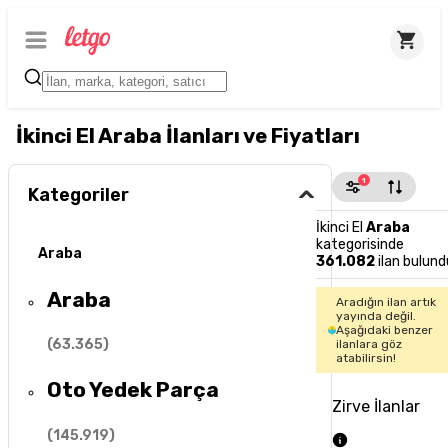
İkinci El Araba İlanları ve Fiyatları
1
Kategoriler
İkinci El
Araba
kategorisinde
Araba
361.082
ilan bulund
Araba
Aradığın ilan artık
yayında değil.
Aşağıdaki benzer
(
63.365
)
ilanlara göz
atabilirsin!
Oto Yedek Parça
Zirve İlanlar
(
145.919
)