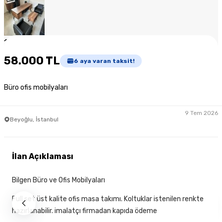
1
/
7
58.000 TL
6
aya varan taksit!
Büro ofis mobilyaları
9 Tem 2026
Beyoğlu, İstanbul
İlan Açıklaması
Bilgen Büro ve Ofis Mobilyaları
Full set üst kalite ofis masa takımı. Koltuklar istenilen renkte
hazırlanabilir. imalatçı firmadan kapıda ödeme