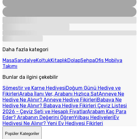
Daha fazla kategori
Masa
Sandalye
Koltuk
Kitaplık
Dolap
Sehpa
Ofis Mobilya
Takımı
Bunlar da ilgini çekebilir
Sömestir ve Karne Hediyesi
Doğum Günü Hediye ve
Fikirleri
Araba İlanı Ver, Arabanı Hızlıca Sat
Anneye Ne
Hediye Ne Alınır? Anneye Hediye Fikirleri
Babaya Ne
Hediye Ne Alınır? Babaya Hediye Fikirleri
Çeyiz Listesi
2026 - Çeyiz Seti ve Hesaplı Fiyatlar
Arabam Kaç Para
Eder? Arabanın Değerini Öğren
Yılbaşı Hediyeleri
Ev
Hediyesi Ne Alınır? Yeni Ev Hediyesi Fikirleri
Popüler Kategoriler