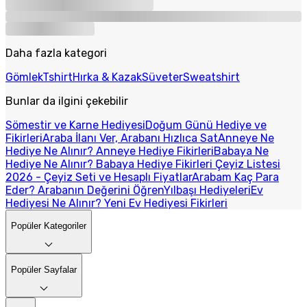
Daha fazla kategori
Gömlek
Tshirt
Hırka & Kazak
Süveter
Sweatshirt
Bunlar da ilgini çekebilir
Sömestir ve Karne Hediyesi
Doğum Günü Hediye ve
Fikirleri
Araba İlanı Ver, Arabanı Hızlıca Sat
Anneye Ne
Hediye Ne Alınır? Anneye Hediye Fikirleri
Babaya Ne
Hediye Ne Alınır? Babaya Hediye Fikirleri
Çeyiz Listesi
2026 - Çeyiz Seti ve Hesaplı Fiyatlar
Arabam Kaç Para
Eder? Arabanın Değerini Öğren
Yılbaşı Hediyeleri
Ev
Hediyesi Ne Alınır? Yeni Ev Hediyesi Fikirleri
Popüler Kategoriler
Popüler Sayfalar