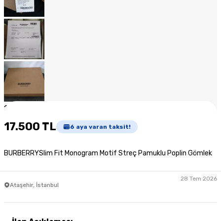
1
/
11
17.500 TL
6
aya varan taksit!
BURBERRYSlim Fit Monogram Motif Streç Pamuklu Poplin Gömlek
28 Tem 2026
Ataşehir, İstanbul