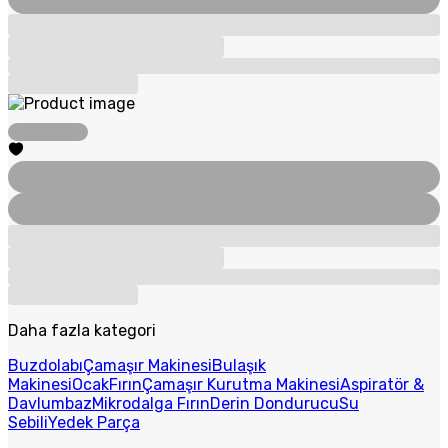
Daha fazla kategori
Buzdolabı
Çamaşır Makinesi
Bulaşık
Makinesi
Ocak
Fırın
Çamaşır Kurutma Makinesi
Aspiratör &
Davlumbaz
Mikrodalga Fırın
Derin Dondurucu
Su
Sebili
Yedek Parça