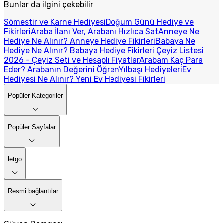
Bunlar da ilgini çekebilir
Sömestir ve Karne Hediyesi
Doğum Günü Hediye ve
Fikirleri
Araba İlanı Ver, Arabanı Hızlıca Sat
Anneye Ne
Hediye Ne Alınır? Anneye Hediye Fikirleri
Babaya Ne
Hediye Ne Alınır? Babaya Hediye Fikirleri
Çeyiz Listesi
2026 - Çeyiz Seti ve Hesaplı Fiyatlar
Arabam Kaç Para
Eder? Arabanın Değerini Öğren
Yılbaşı Hediyeleri
Ev
Hediyesi Ne Alınır? Yeni Ev Hediyesi Fikirleri
Popüler Kategoriler
Popüler Sayfalar
letgo
Resmi bağlantılar