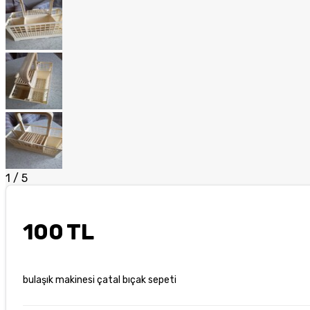
1
/
5
100 TL
bulaşık makinesi çatal bıçak sepeti