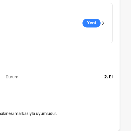
Yeni
Durum
2. El
 makinesi markasıyla uyumludur.