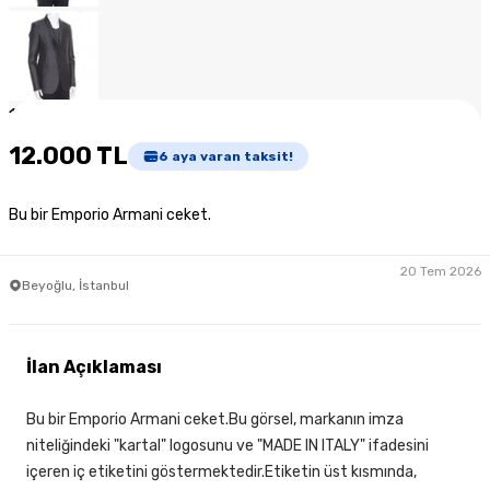
1
/
6
12.000 TL
6
aya varan taksit!
Bu bir Emporio Armani ceket.
20 Tem 2026
Beyoğlu, İstanbul
İlan Açıklaması
Bu bir Emporio Armani ceket.Bu görsel, markanın imza
niteliğindeki "kartal" logosunu ve "MADE IN ITALY" ifadesini
içeren iç etiketini göstermektedir.Etiketin üst kısmında,