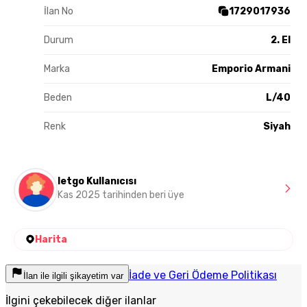
İlan No
1729017936
Durum
2. El
Marka
Emporio Armani
Beden
L/40
Renk
Siyah
letgo Kullanıcısı
Kas 2025 tarihinden beri üye
Harita
İade ve Geri Ödeme Politikası
İlan ile ilgili şikayetim var
İlgini çekebilecek diğer ilanlar