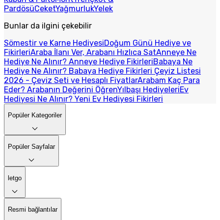
Pardösü
Ceket
Yağmurluk
Yelek
Bunlar da ilgini çekebilir
Sömestir ve Karne Hediyesi
Doğum Günü Hediye ve
Fikirleri
Araba İlanı Ver, Arabanı Hızlıca Sat
Anneye Ne
Hediye Ne Alınır? Anneye Hediye Fikirleri
Babaya Ne
Hediye Ne Alınır? Babaya Hediye Fikirleri
Çeyiz Listesi
2026 - Çeyiz Seti ve Hesaplı Fiyatlar
Arabam Kaç Para
Eder? Arabanın Değerini Öğren
Yılbaşı Hediyeleri
Ev
Hediyesi Ne Alınır? Yeni Ev Hediyesi Fikirleri
Popüler Kategoriler
Popüler Sayfalar
letgo
Resmi bağlantılar