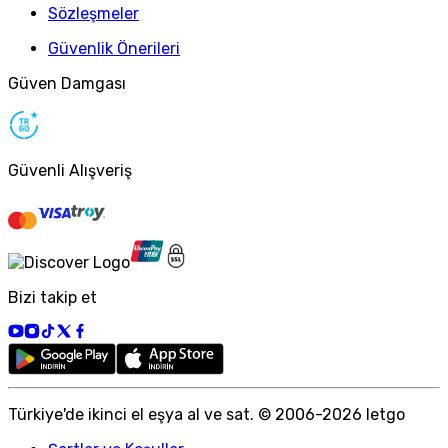
Sözleşmeler
Güvenlik Önerileri
Güven Damgası
Güvenli Alışveriş
Bizi takip et
Türkiye
'
de ikinci el eşya al ve sat. © 2006-
2026
letgo