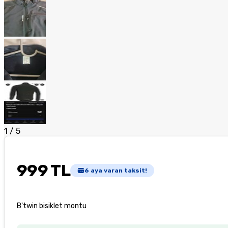
1
/
5
999 TL
6
aya varan taksit!
B'twin bisiklet montu