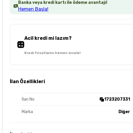
Banka veya kredi kartı ile ödeme avantajı!
Hemen Başla!
Acil kredi mi lazım?
Kredi fırsatlarını hemen incele!
İlan Özellikleri
İlan No
1723207331
Marka
Diğer