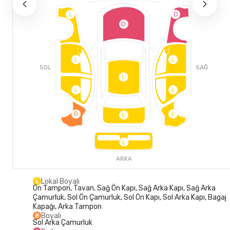
L
D
D
L
L
SOL
SAĞ
L
L
L
B
L
L
L
ARKA
Lokal Boyalı
L
Ön Tampon, Tavan, Sağ Ön Kapı, Sağ Arka Kapı, Sağ Arka
Çamurluk, Sol Ön Çamurluk, Sol Ön Kapı, Sol Arka Kapı, Bagaj
Kapağı, Arka Tampon
Boyalı
B
Sol Arka Çamurluk