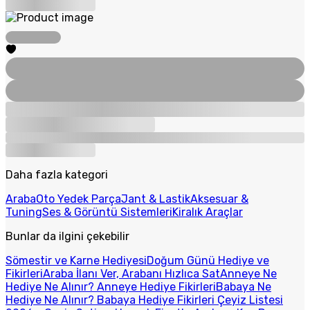
Daha fazla kategori
Araba
Oto Yedek Parça
Jant & Lastik
Aksesuar &
Tuning
Ses & Görüntü Sistemleri
Kiralık Araçlar
Bunlar da ilgini çekebilir
Sömestir ve Karne Hediyesi
Doğum Günü Hediye ve
Fikirleri
Araba İlanı Ver, Arabanı Hızlıca Sat
Anneye Ne
Hediye Ne Alınır? Anneye Hediye Fikirleri
Babaya Ne
Hediye Ne Alınır? Babaya Hediye Fikirleri
Çeyiz Listesi