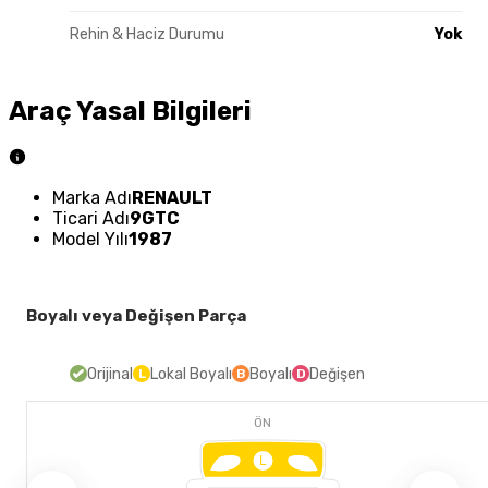
Rehin & Haciz Durumu
Yok
Araç Yasal Bilgileri
Marka Adı
RENAULT
Ticari Adı
9GTC
Model Yılı
1987
Boyalı veya Değişen Parça
Orijinal
Lokal Boyalı
Boyalı
Değişen
L
B
D
ÖN
L