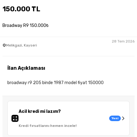
150.000 TL
Broadway R9 150.000₺
28 Tem 2026
Melikgazi, Kayseri
İlan Açıklaması
broadway r9 205 binde 1987 model fiyat 150000
Acil kredi mi lazım?
Yeni
Kredi fırsatlarını hemen incele!