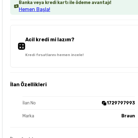
Banka veya kredi kartı ile ödeme avantajı!
Hemen Başla!
Acil kredi mi lazım?
Kredi fırsatlarını hemen incele!
İlan Özellikleri
İlan No
1729797993
Marka
Braun