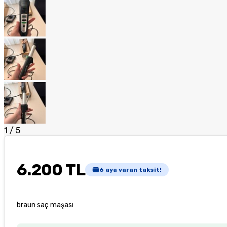
1
/
5
6.200 TL
6
aya varan taksit!
braun saç maşası