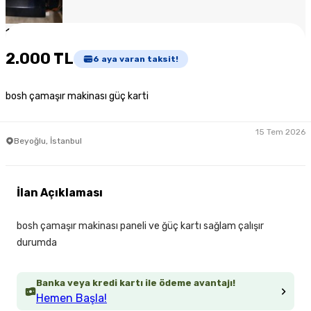
1
/
5
2.000 TL
6
aya varan taksit!
bosh çamaşır makinası güç karti
15 Tem 2026
Beyoğlu, İstanbul
İlan Açıklaması
bosh çamaşır makinası paneli ve ğüç kartı sağlam çalışır
durumda
Banka veya kredi kartı ile ödeme avantajı!
Hemen Başla!