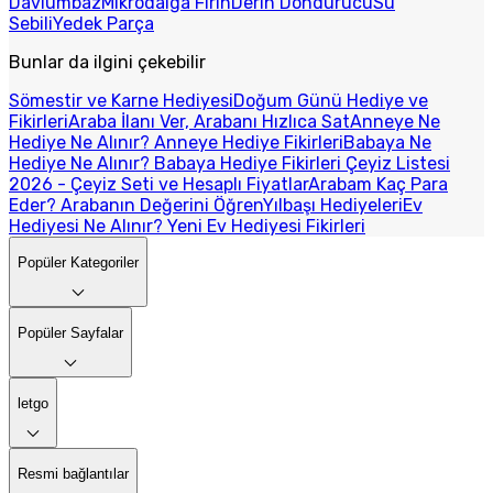
Davlumbaz
Mikrodalga Fırın
Derin Dondurucu
Su
Sebili
Yedek Parça
Bunlar da ilgini çekebilir
Sömestir ve Karne Hediyesi
Doğum Günü Hediye ve
Fikirleri
Araba İlanı Ver, Arabanı Hızlıca Sat
Anneye Ne
Hediye Ne Alınır? Anneye Hediye Fikirleri
Babaya Ne
Hediye Ne Alınır? Babaya Hediye Fikirleri
Çeyiz Listesi
2026 - Çeyiz Seti ve Hesaplı Fiyatlar
Arabam Kaç Para
Eder? Arabanın Değerini Öğren
Yılbaşı Hediyeleri
Ev
Hediyesi Ne Alınır? Yeni Ev Hediyesi Fikirleri
Popüler Kategoriler
Popüler Sayfalar
letgo
Resmi bağlantılar