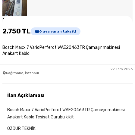
1
/
5
2.750 TL
6
aya varan taksit!
Bosch Maxx 7 VarioPerferct WAE20463TR Çamaşır makinesi
Anakart Kablo
22 Tem 2026
Kağıthane, İstanbul
İlan Açıklaması
Bosch Maxx 7 VarioPerferct WAE20463TR Çamaşır makinesi
Anakart Kablo Tesisat Gurubu kikit
ÖZDUR TEKNİK