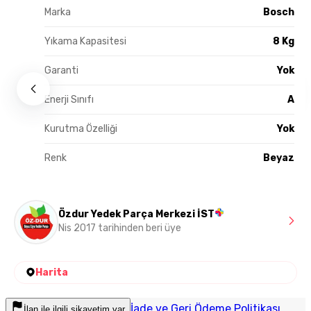
Marka
Bosch
Yıkama Kapasitesi
8 Kg
Garanti
Yok
Enerji Sınıfı
A
Kurutma Özelliği
Yok
Renk
Beyaz
Özdur Yedek Parça Merkezi İST
Nis 2017 tarihinden beri üye
Harita
İade ve Geri Ödeme Politikası
İlan ile ilgili şikayetim var