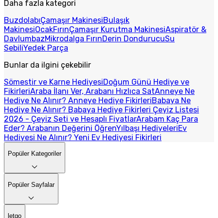
Daha fazla kategori
Buzdolabı
Çamaşır Makinesi
Bulaşık
Makinesi
Ocak
Fırın
Çamaşır Kurutma Makinesi
Aspiratör &
Davlumbaz
Mikrodalga Fırın
Derin Dondurucu
Su
Sebili
Yedek Parça
Bunlar da ilgini çekebilir
Sömestir ve Karne Hediyesi
Doğum Günü Hediye ve
Fikirleri
Araba İlanı Ver, Arabanı Hızlıca Sat
Anneye Ne
Hediye Ne Alınır? Anneye Hediye Fikirleri
Babaya Ne
Hediye Ne Alınır? Babaya Hediye Fikirleri
Çeyiz Listesi
2026 - Çeyiz Seti ve Hesaplı Fiyatlar
Arabam Kaç Para
Eder? Arabanın Değerini Öğren
Yılbaşı Hediyeleri
Ev
Hediyesi Ne Alınır? Yeni Ev Hediyesi Fikirleri
Popüler Kategoriler
Popüler Sayfalar
letgo