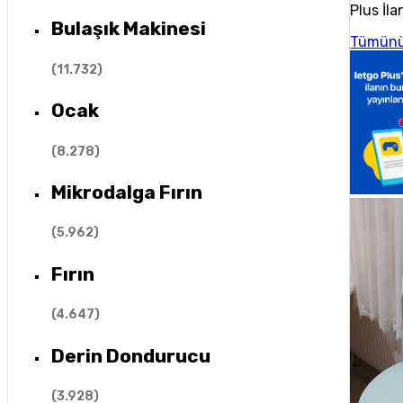
Plus İla
Bulaşık Makinesi
Tümünü
(
11.732
)
Ocak
(
8.278
)
Mikrodalga Fırın
(
5.962
)
Fırın
(
4.647
)
Derin Dondurucu
(
3.928
)