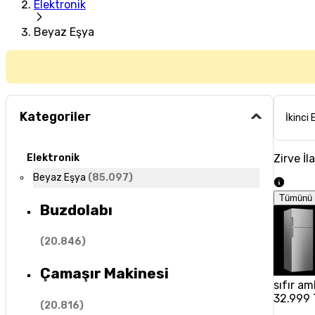
Elektronik
Beyaz Eşya
Kategoriler
İkinci 
Zirve İl
Elektronik
Beyaz Eşya
(
85.097
)
Tümünü 
Buzdolabı
(
20.846
)
Çamaşır Makinesi
sıfır am
32.999 
(
20.816
)