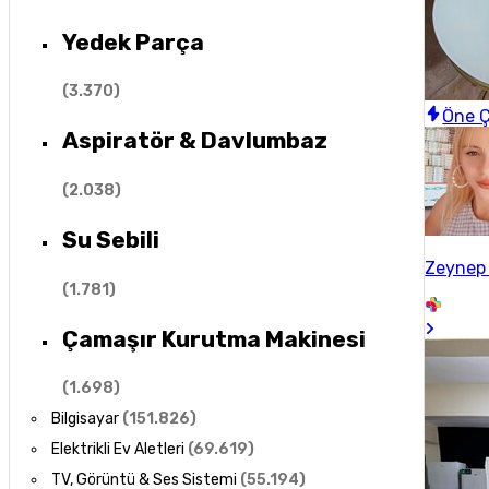
Yedek Parça
(
3.370
)
Öne Ç
Aspiratör & Davlumbaz
(
2.038
)
Su Sebili
Zeynep
(
1.781
)
Çamaşır Kurutma Makinesi
(
1.698
)
Bilgisayar
(
151.826
)
Elektrikli Ev Aletleri
(
69.619
)
TV, Görüntü & Ses Sistemi
(
55.194
)