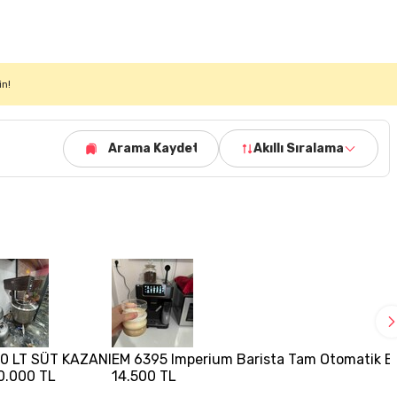
in!
Arama Kaydet
Akıllı Sıralama
0 LT SÜT KAZANI
EM 6395 Imperium Barista Tam Otomatik Es
0.000 TL
14.500 TL