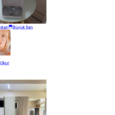
ıkan
Büyük İlan
 Okur