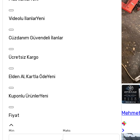
Videolu İlanlar
Yeni
Cüzdanım Güvendeli İlanlar
Ücretsiz Kargo
Elden Al, Kartla Öde
Yeni
Kuponlu Ürünler
Yeni
Mehmet
Fiyat
Min
Maks