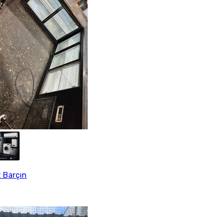
 Barçın