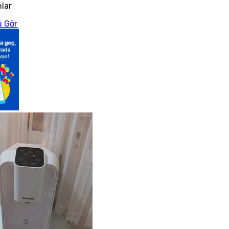
nlar
 Gör