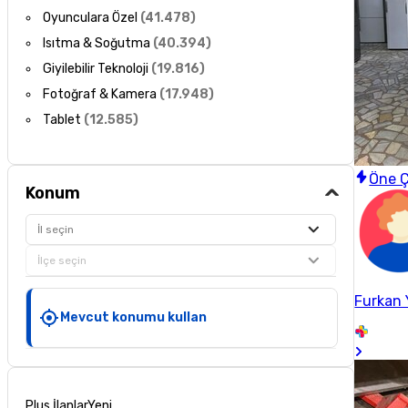
Oyunculara Özel
(
41.478
)
Isıtma & Soğutma
(
40.394
)
Giyilebilir Teknoloji
(
19.816
)
Fotoğraf & Kamera
(
17.948
)
Tablet
(
12.585
)
Öne Ç
Konum
İl seçin
İlçe seçin
Furkan 
Mevcut konumu kullan
Plus İlanlar
Yeni