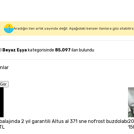
Aradığın ilan artık yayında değil. Aşağıdaki benzer ilanlara göz atabilirs
El
Beyaz Eşya
kategorisinde
85.097
ilan bulundu
anlar
Gör
balajında 2 yıl garantili Altus al 371 sne nofrost buzdolabı
20
TL
15