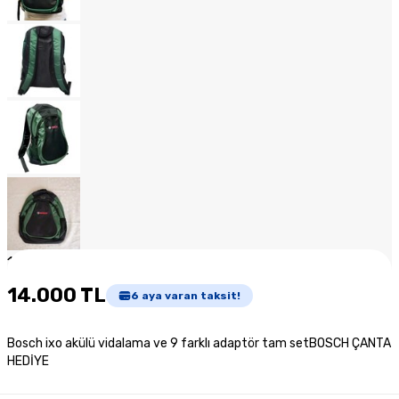
1
/
17
14.000 TL
6
aya varan taksit!
Bosch ixo akülü vidalama ve 9 farklı adaptör tam setBOSCH ÇANTA
HEDİYE