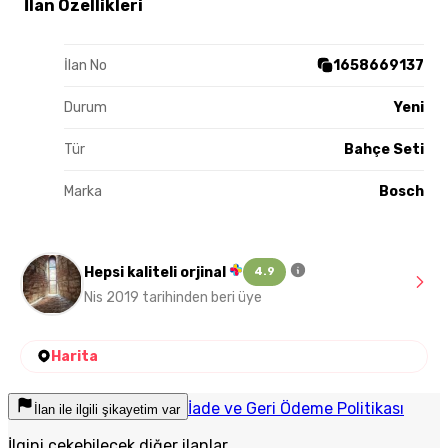
İlan Özellikleri
İlan No
1658669137
Durum
Yeni
Tür
Bahçe Seti
Marka
Bosch
Hepsi kaliteli orjinal
4.9
Nis 2019 tarihinden beri üye
Harita
İade ve Geri Ödeme Politikası
İlan ile ilgili şikayetim var
İlgini çekebilecek diğer ilanlar