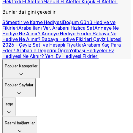
Elektrikli El Aletleri
Manuel El Aletleri
Küçük El Aletleri
Bunlar da ilgini çekebilir
Sömestir ve Karne Hediyesi
Doğum Günü Hediye ve
Fikirleri
Araba İlanı Ver, Arabanı Hızlıca Sat
Anneye Ne
Hediye Ne Alınır? Anneye Hediye Fikirleri
Babaya Ne
Hediye Ne Alınır? Babaya Hediye Fikirleri
Çeyiz Listesi
2026 - Çeyiz Seti ve Hesaplı Fiyatlar
Arabam Kaç Para
Eder? Arabanın Değerini Öğren
Yılbaşı Hediyeleri
Ev
Hediyesi Ne Alınır? Yeni Ev Hediyesi Fikirleri
Popüler Kategoriler
Popüler Sayfalar
letgo
Resmi bağlantılar