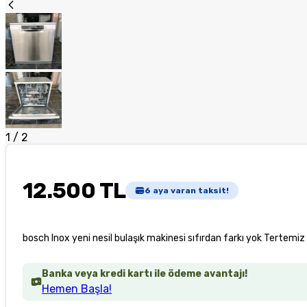
1
/
2
12.500 TL
6
aya varan taksit!
bosch Inox yeni nesil bulaşık makinesi sıfırdan farkı yok Tertemiz
Banka veya kredi kartı ile ödeme avantajı!
Hemen Başla!