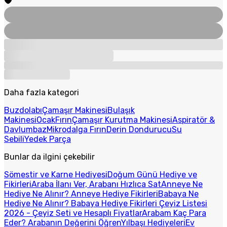
Daha fazla kategori
Buzdolabı
Çamaşır Makinesi
Bulaşık
Makinesi
Ocak
Fırın
Çamaşır Kurutma Makinesi
Aspiratör &
Davlumbaz
Mikrodalga Fırın
Derin Dondurucu
Su
Sebili
Yedek Parça
Bunlar da ilgini çekebilir
Sömestir ve Karne Hediyesi
Doğum Günü Hediye ve
Fikirleri
Araba İlanı Ver, Arabanı Hızlıca Sat
Anneye Ne
Hediye Ne Alınır? Anneye Hediye Fikirleri
Babaya Ne
Hediye Ne Alınır? Babaya Hediye Fikirleri
Çeyiz Listesi
2026 - Çeyiz Seti ve Hesaplı Fiyatlar
Arabam Kaç Para
Eder? Arabanın Değerini Öğren
Yılbaşı Hediyeleri
Ev