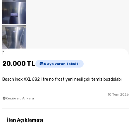
1
/
11
20.000 TL
6
aya varan taksit!
Bosch inox XXL 682 litre no frost yeni nesil çok temiz buzdolabı
10 Tem 2026
Keçiören, Ankara
İlan Açıklaması