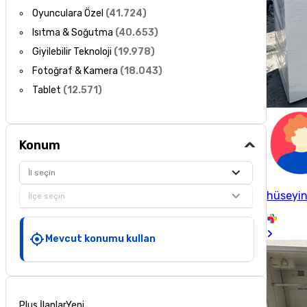
Oyunculara Özel
(
41.724
)
Isıtma & Soğutma
(
40.653
)
Giyilebilir Teknoloji
(
19.978
)
Fotoğraf & Kamera
(
18.043
)
Tablet
(
12.571
)
Konum
İl seçin
hüseyi
İlçe seçin
Mevcut konumu kullan
Plus İlanlar
Yeni