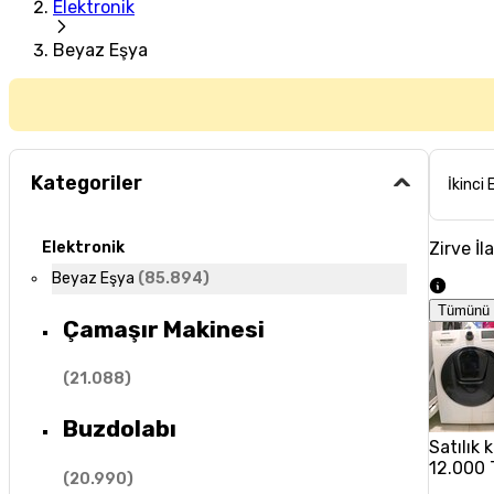
Elektronik
Beyaz Eşya
Kategoriler
İkinci 
Zirve İl
Elektronik
Beyaz Eşya
(
85.894
)
Tümünü 
Çamaşır Makinesi
(
21.088
)
Buzdolabı
Satılık
12.000 
(
20.990
)