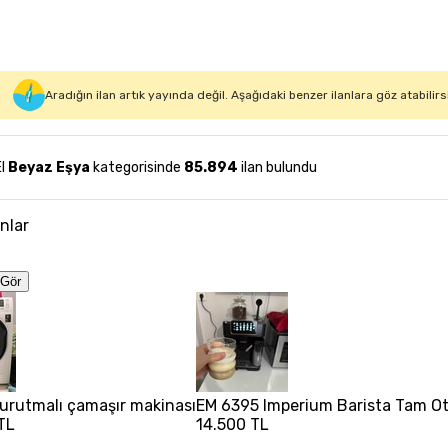
Aradığın ilan artık yayında değil. Aşağıdaki benzer ilanlara göz atabilirs
El
Beyaz Eşya
kategorisinde
85.894
ilan bulundu
anlar
Gör
 kurutmalı çamaşır makinası
EM 6395 Imperium Barista Tam Ot
TL
14.500 TL