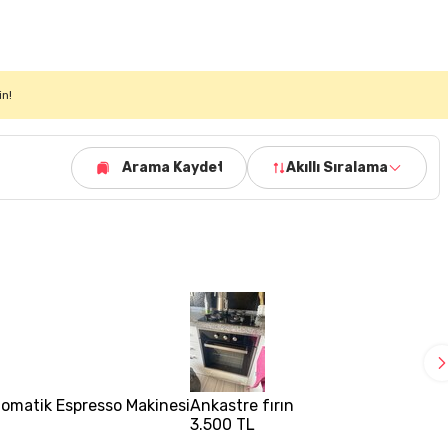
in!
Arama Kaydet
Akıllı Sıralama
omatik Espresso Makinesi
Ankastre fırın
3.500 TL