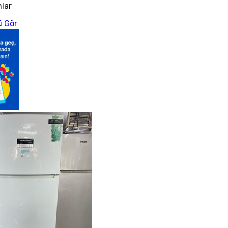
nlar
 Gör