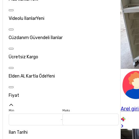
Videolu İlanlar
Yeni
Cüzdanım Güvendeli İlanlar
Ücretsiz Kargo
Elden Al, Kartla Öde
Yeni
Fiyat
Arel gir
Min
Maks
İlan Tarihi