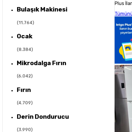
Plus İla
Bulaşık Makinesi
Tümünü
(
11.764
)
Ocak
(
8.384
)
Mikrodalga Fırın
(
6.042
)
Fırın
(
4.709
)
Derin Dondurucu
(
3.990
)