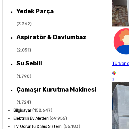
Yedek Parça
(
3.362
)
Aspiratör & Davlumbaz
(
2.051
)
Su Sebili
Türker 
(
1.790
)
Çamaşır Kurutma Makinesi
(
1.724
)
Bilgisayar
(
152.647
)
Elektrikli Ev Aletleri
(
69.955
)
TV, Görüntü & Ses Sistemi
(
55.183
)