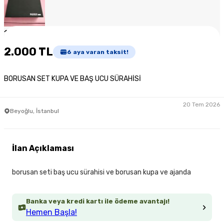
1
/
6
2.000 TL
6
aya varan taksit!
BORUSAN SET KUPA VE BAŞ UCU SÜRAHİSİ
20 Tem 2026
Beyoğlu, İstanbul
İlan Açıklaması
borusan seti baş ucu sürahisi ve borusan kupa ve ajanda
Banka veya kredi kartı ile ödeme avantajı!
Hemen Başla!