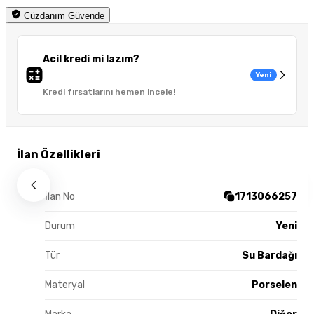
Cüzdanım Güvende
Acil kredi mi lazım?
Yeni
Kredi fırsatlarını hemen incele!
İlan Özellikleri
İlan No
1713066257
Durum
Yeni
Tür
Su Bardağı
Materyal
Porselen