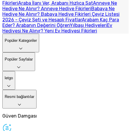
Fikirleri
Araba İlanı Ver, Arabanı Hızlıca Sat
Anneye Ne
Hediye Ne Alınır? Anneye Hediye Fikirleri
Babaya Ne
Hediye Ne Alınır? Babaya Hediye Fikirleri
Çeyiz Listesi
2026 - Çeyiz Seti ve Hesaplı Fiyatlar
Arabam Kaç Para
Eder? Arabanın Değerini Öğren
Yılbaşı Hediyeleri
Ev
Hediyesi Ne Alınır? Yeni Ev Hediyesi Fikirleri
Popüler Kategoriler
Popüler Sayfalar
letgo
Resmi bağlantılar
Güven Damgası