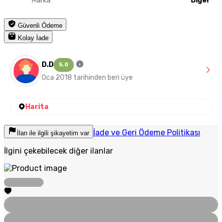
Marka
Diğer
Güvenli Ödeme
Kolay İade
D.D
5.0
Oca 2018 tarihinden beri üye
Harita
İade ve Geri Ödeme Politikası
İlan ile ilgili şikayetim var
İlgini çekebilecek diğer ilanlar