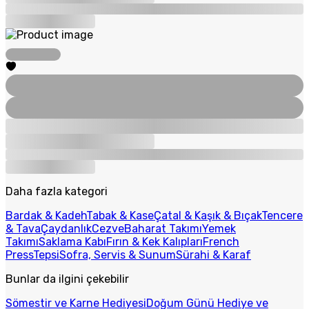
Daha fazla kategori
Bardak & Kadeh
Tabak & Kase
Çatal & Kaşık & Bıçak
Tencere
& Tava
Çaydanlık
Cezve
Baharat Takımı
Yemek
Takımı
Saklama Kabı
Fırın & Kek Kalıpları
French
Press
Tepsi
Sofra, Servis & Sunum
Sürahi & Karaf
Bunlar da ilgini çekebilir
Sömestir ve Karne Hediyesi
Doğum Günü Hediye ve