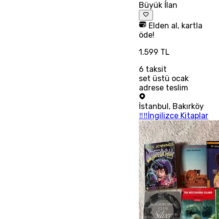
Büyük İlan
Elden al, kartla
öde!
1.599 TL
6
taksit
set üstü ocak
adrese teslim
İstanbul
,
Bakırköy
‼‼İngilizce Kitaplar