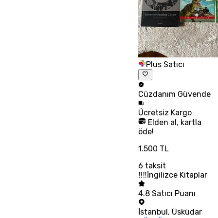
Plus Satıcı
Cüzdanım
Güvende
Ücretsiz
Kargo
Elden al, kartla
öde!
1.500 TL
6
taksit
‼‼İngilizce Kitaplar
4.8
Satıcı Puanı
İstanbul
,
Üsküdar