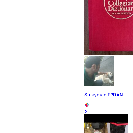
Süleyman F?DAN