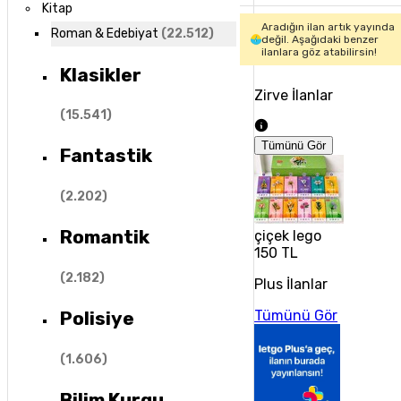
Kitap
Aradığın ilan artık yayında
Roman & Edebiyat
(
22.512
)
değil. Aşağıdaki benzer
ilanlara göz atabilirsin!
Klasikler
Zirve İlanlar
(
15.541
)
Tümünü Gör
Fantastik
(
2.202
)
Romantik
çiçek lego
150 TL
(
2.182
)
Plus İlanlar
Tümünü Gör
Polisiye
(
1.606
)
Bilim Kurgu