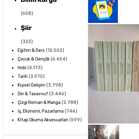
(
658
)
Şiir
(
323
)
Eğitim & Ders
(
12.502
)
Çocuk & Gençlik
(
6.654
)
Hobi
(
4.173
)
Tarih
(
3.975
)
Kişisel Gelişim
(
3.798
)
Din & Tasavvuf
(
3.446
)
Çizgi Roman & Manga
(
2.788
)
İş, Ekonomi, Pazarlama
(
746
)
Kitap Okuma Aksesuarları
(
599
)