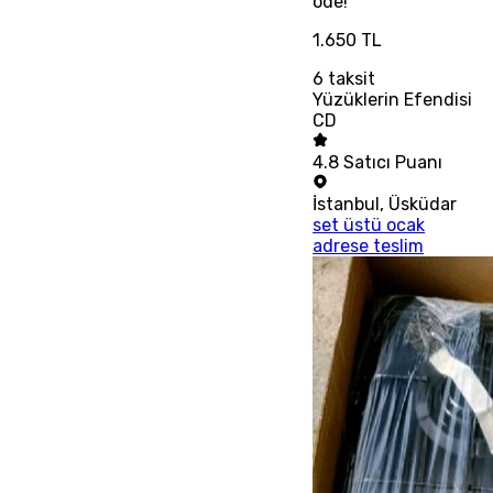
öde!
1.650 TL
6
taksit
Yüzüklerin Efendisi
CD
4.8
Satıcı Puanı
İstanbul
,
Üsküdar
set üstü ocak
adrese teslim