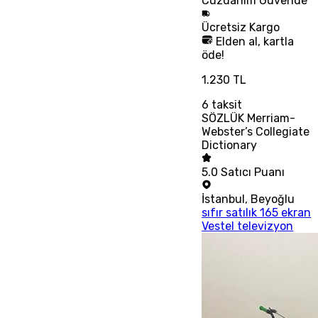
Cüzdanım
Güvende
Ücretsiz
Kargo
Elden al, kartla
öde!
1.230 TL
6
taksit
SÖZLÜK Merriam-
Webster’s Collegiate
Dictionary
5.0
Satıcı Puanı
İstanbul
,
Beyoğlu
sıfır satılık 165 ekran
Vestel televizyon