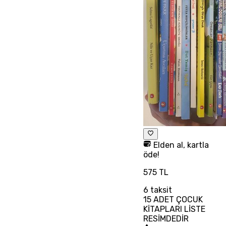
Elden al, kartla
öde!
575 TL
6
taksit
15 ADET ÇOCUK
KİTAPLARI LİSTE
RESİMDEDİR