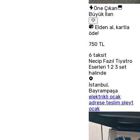
Öne Çıkan
Büyük İlan
Elden al, kartla
öde!
750 TL
6
taksit
Necip Fazıl Tiyatro
Eserleri 1 2 3 set
halinde
İstanbul
,
Bayrampaşa
elektrikli ocak
adrese teslim pleyt
ocak