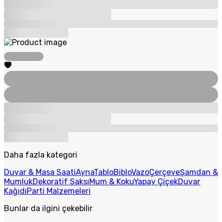
Daha fazla kategori
Duvar & Masa Saati
Ayna
Tablo
Biblo
Vazo
Çerçeve
Şamdan &
Mumluk
Dekoratif Saksı
Mum & Koku
Yapay Çiçek
Duvar
Kağıdı
Parti Malzemeleri
Bunlar da ilgini çekebilir