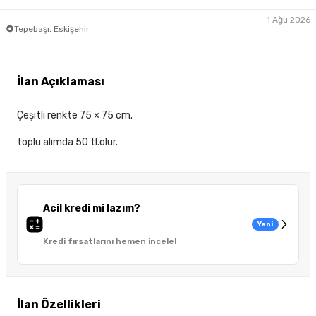
1 Ağu 2026
Tepebaşı, Eskişehir
İlan Açıklaması
Çeşitli renkte 75 × 75 cm.
toplu alımda 50 tl.olur.
Acil kredi mi lazım?
Yeni
Kredi fırsatlarını hemen incele!
İlan Özellikleri