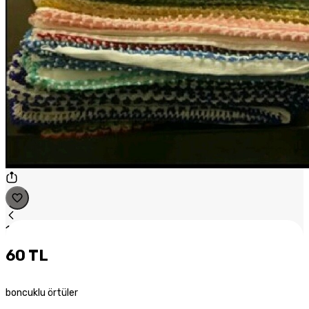
1
/
1
60 TL
boncuklu örtüler