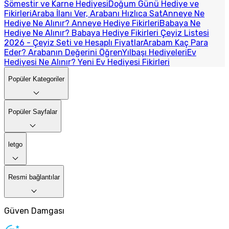
Sömestir ve Karne Hediyesi
Doğum Günü Hediye ve
Fikirleri
Araba İlanı Ver, Arabanı Hızlıca Sat
Anneye Ne
Hediye Ne Alınır? Anneye Hediye Fikirleri
Babaya Ne
Hediye Ne Alınır? Babaya Hediye Fikirleri
Çeyiz Listesi
2026 - Çeyiz Seti ve Hesaplı Fiyatlar
Arabam Kaç Para
Eder? Arabanın Değerini Öğren
Yılbaşı Hediyeleri
Ev
Hediyesi Ne Alınır? Yeni Ev Hediyesi Fikirleri
Popüler Kategoriler
Popüler Sayfalar
letgo
Resmi bağlantılar
Güven Damgası