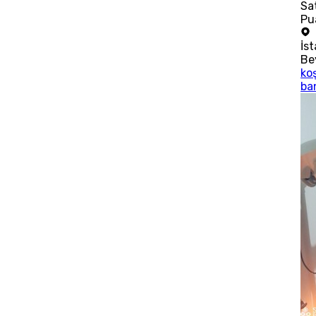
Sat
Pu
İs
Be
ko
ba