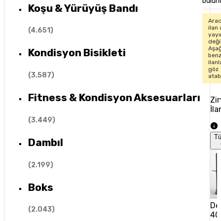
bulun
Koşu & Yürüyüş Bandı
Arad
ilan 
(
4.651
)
yay
değil
Aşağ
Kondisyon Bisikleti
ben
ilan
göz
(
3.587
)
atabi
Fitness & Kondisyon Aksesuarları
Zi
İla
(
3.449
)
T
Dambıl
(
2.199
)
Boks
De
(
2.043
)
40