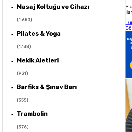
Masaj Koltuğu ve Cihazı
Pl
İla
(
1.650
)
Tü
Gö
Pilates & Yoga
(
1.138
)
Mekik Aletleri
(
931
)
Barfiks & Şınav Barı
(
555
)
Trambolin
(
376
)