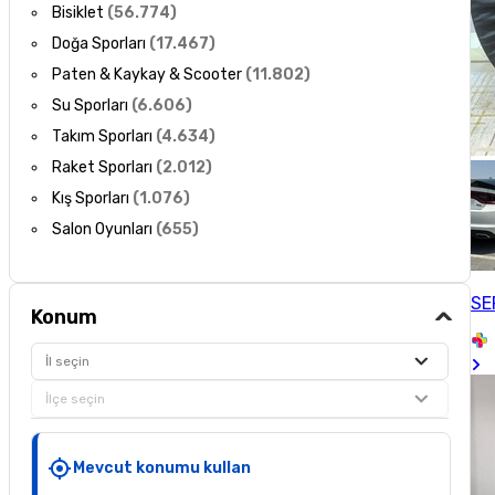
Bisiklet
(
56.774
)
Doğa Sporları
(
17.467
)
Paten & Kaykay & Scooter
(
11.802
)
Su Sporları
(
6.606
)
Takım Sporları
(
4.634
)
Raket Sporları
(
2.012
)
Kış Sporları
(
1.076
)
Salon Oyunları
(
655
)
SE
Konum
İl seçin
İlçe seçin
Mevcut konumu kullan