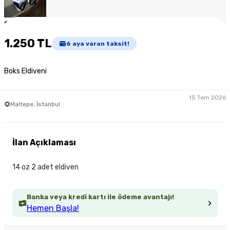
1
/
5
1.250 TL
6
aya varan taksit!
Boks Eldiveni
15 Tem 2026
Maltepe, İstanbul
İlan Açıklaması
14 oz 2 adet eldiven
Banka veya kredi kartı ile ödeme avantajı!
Hemen Başla!