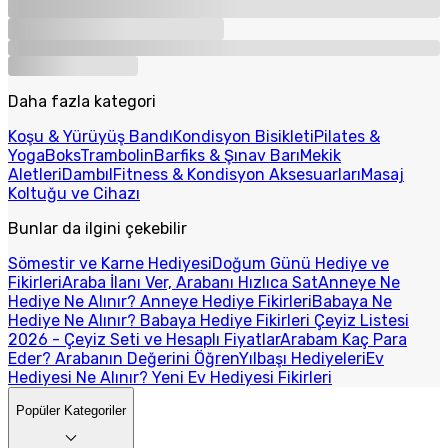
Daha fazla kategori
Koşu & Yürüyüş Bandı
Kondisyon Bisikleti
Pilates &
Yoga
Boks
Trambolin
Barfiks & Şınav Barı
Mekik
Aletleri
Dambıl
Fitness & Kondisyon Aksesuarları
Masaj
Koltuğu ve Cihazı
Bunlar da ilgini çekebilir
Sömestir ve Karne Hediyesi
Doğum Günü Hediye ve
Fikirleri
Araba İlanı Ver, Arabanı Hızlıca Sat
Anneye Ne
Hediye Ne Alınır? Anneye Hediye Fikirleri
Babaya Ne
Hediye Ne Alınır? Babaya Hediye Fikirleri
Çeyiz Listesi
2026 - Çeyiz Seti ve Hesaplı Fiyatlar
Arabam Kaç Para
Eder? Arabanın Değerini Öğren
Yılbaşı Hediyeleri
Ev
Hediyesi Ne Alınır? Yeni Ev Hediyesi Fikirleri
Popüler Kategoriler