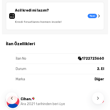
Acil kredi mi lazım?
Yeni
Kredi fırsatlarını hemen incele!
İlan Özellikleri
İlan No
1722723660
Durum
2. El
Marka
Diğer
Cihan.
Ara 2021 tarihinden beri üye