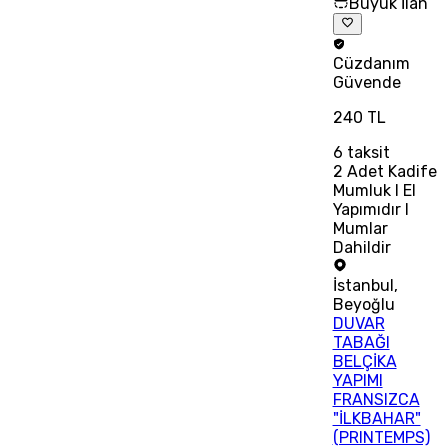
Büyük İlan
Cüzdanım
Güvende
240 TL
6
taksit
2 Adet Kadife
Mumluk I El
Yapımıdır I
Mumlar
Dahildir
İstanbul
,
Beyoğlu
DUVAR
TABAĞI
BELÇİKA
YAPIMI
FRANSIZCA
"İLKBAHAR"
(PRINTEMPS)