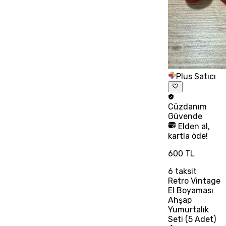
Plus Satıcı
Cüzdanım
Güvende
Elden al,
kartla öde!
600 TL
6
taksit
Retro Vintage
El Boyaması
Ahşap
Yumurtalık
Seti (5 Adet)