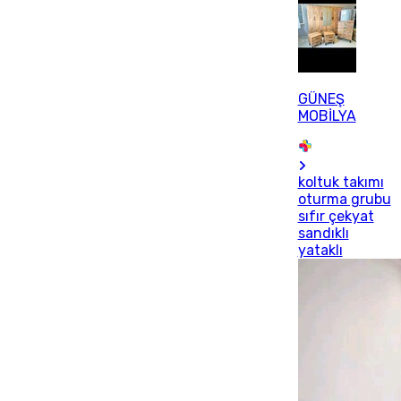
GÜNEŞ
MOBİLYA
koltuk takımı
oturma grubu
sıfır çekyat
sandıklı
yataklı