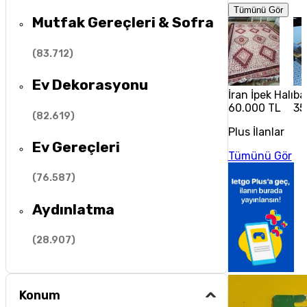
Tümünü Gör
Mutfak Gereçleri & Sofra
(
83.712
)
Ev Dekorasyonu
İran İpek Halı
ba
60.000 TL
35
(
82.619
)
Plus İlanlar
Ev Gereçleri
Tümünü Gör
(
76.587
)
Aydınlatma
(
28.907
)
Konum