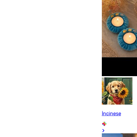
İncinese