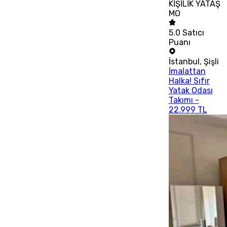
KİŞİLİK YATAŞ
MO
5.0
Satıcı
Puanı
İstanbul
,
Şişli
İmalattan
Halka! Sıfır
Yatak Odası
Takımı -
22.999 TL