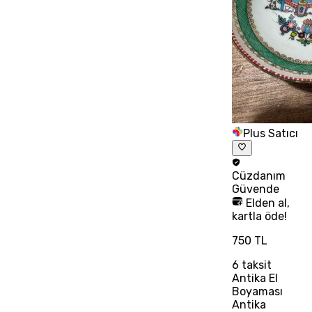
Plus Satıcı
Cüzdanım
Güvende
Elden al,
kartla öde!
750 TL
6
taksit
Antika El
Boyaması
Antika