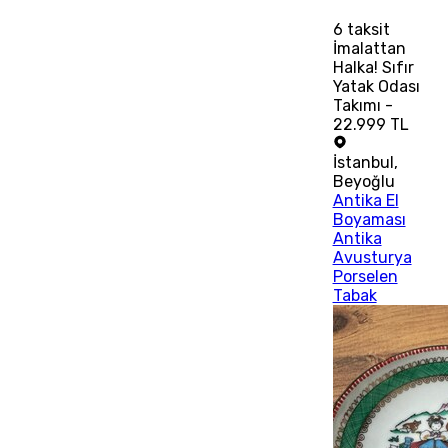
6
taksit
İmalattan
Halka! Sıfır
Yatak Odası
Takımı -
22.999 TL
İstanbul
,
Beyoğlu
Antika El
Boyaması
Antika
Avusturya
Porselen
Tabak