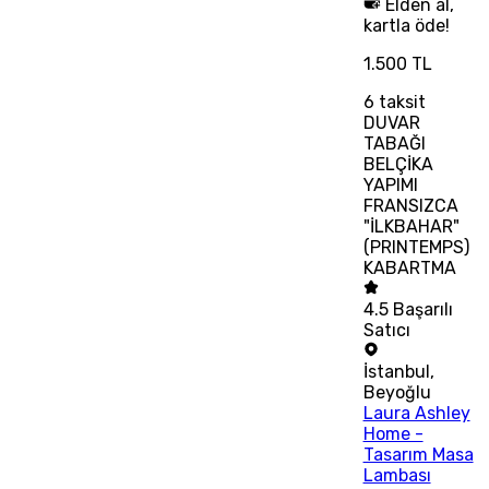
Elden al,
kartla öde!
1.500 TL
6
taksit
DUVAR
TABAĞI
BELÇİKA
YAPIMI
FRANSIZCA
"İLKBAHAR"
(PRINTEMPS)
KABARTMA
4.5
Başarılı
Satıcı
İstanbul
,
Beyoğlu
Laura Ashley
Home -
Tasarım Masa
Lambası