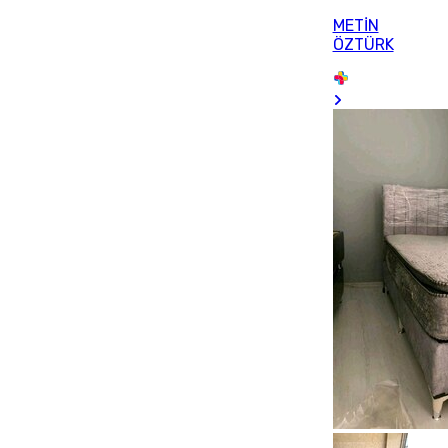
METİN
ÖZTÜRK