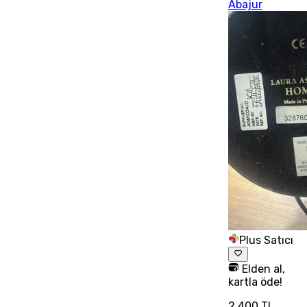
Abajur
Plus Satıcı
Elden al,
kartla öde!
2.400 TL