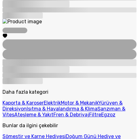
Daha fazla kategori
Kaporta & Karoser
Elektrik
Motor & Mekanik
Yürüyen &
Direksiyon
Isıtma & Havalandırma & Klima
Şanzıman &
Vites
Ateşleme & Yakıt
Fren & Debriyaj
Filtre
Egzoz
Bunlar da ilgini çekebilir
Sömestir ve Karne Hediyesi
Doğum Günü Hediye ve