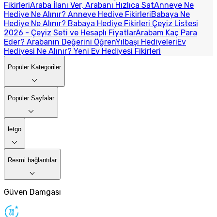
Fikirleri
Araba İlanı Ver, Arabanı Hızlıca Sat
Anneye Ne
Hediye Ne Alınır? Anneye Hediye Fikirleri
Babaya Ne
Hediye Ne Alınır? Babaya Hediye Fikirleri
Çeyiz Listesi
2026 - Çeyiz Seti ve Hesaplı Fiyatlar
Arabam Kaç Para
Eder? Arabanın Değerini Öğren
Yılbaşı Hediyeleri
Ev
Hediyesi Ne Alınır? Yeni Ev Hediyesi Fikirleri
Popüler Kategoriler
Popüler Sayfalar
letgo
Resmi bağlantılar
Güven Damgası