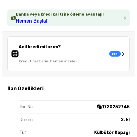
Banka veya kredi kartı ile ödeme avantajı!
Hemen Başla!
Acil kredi mi lazım?
Yeni
Kredi fırsatlarını hemen incele!
İlan Özellikleri
İlan No
1720252745
Durum
2. El
Tür
Külbütör Kapağı