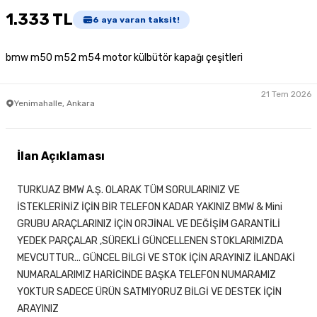
1.333 TL
6
aya varan taksit!
bmw m50 m52 m54 motor külbütör kapağı çeşitleri
21 Tem 2026
Yenimahalle, Ankara
İlan Açıklaması
TURKUAZ BMW A.Ş. OLARAK TÜM SORULARINIZ VE
İSTEKLERİNİZ İÇİN BİR TELEFON KADAR YAKINIZ BMW & Mini
GRUBU ARAÇLARINIZ İÇİN ORJİNAL VE DEĞİŞİM GARANTİLİ
YEDEK PARÇALAR ,SÜREKLİ GÜNCELLENEN STOKLARIMIZDA
MEVCUTTUR... GÜNCEL BİLGİ VE STOK İÇİN ARAYINIZ İLANDAKİ
NUMARALARIMIZ HARİCİNDE BAŞKA TELEFON NUMARAMIZ
YOKTUR SADECE ÜRÜN SATMIYORUZ BİLGİ VE DESTEK İÇİN
ARAYINIZ