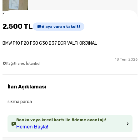
1
/
5
2.500 TL
6
aya varan taksit!
BMW F10 F20 F30 G30 B37 EGR VALFİ ORJİNAL
18 Tem 2026
Kağıthane, İstanbul
İlan Açıklaması
sıkma parca
Banka veya kredi kartı ile ödeme avantajı!
Hemen Başla!