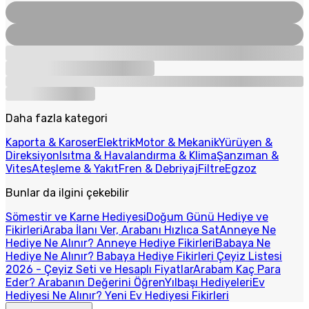
Daha fazla kategori
Kaporta & Karoser
Elektrik
Motor & Mekanik
Yürüyen &
Direksiyon
Isıtma & Havalandırma & Klima
Şanzıman &
Vites
Ateşleme & Yakıt
Fren & Debriyaj
Filtre
Egzoz
Bunlar da ilgini çekebilir
Sömestir ve Karne Hediyesi
Doğum Günü Hediye ve
Fikirleri
Araba İlanı Ver, Arabanı Hızlıca Sat
Anneye Ne
Hediye Ne Alınır? Anneye Hediye Fikirleri
Babaya Ne
Hediye Ne Alınır? Babaya Hediye Fikirleri
Çeyiz Listesi
2026 - Çeyiz Seti ve Hesaplı Fiyatlar
Arabam Kaç Para
Eder? Arabanın Değerini Öğren
Yılbaşı Hediyeleri
Ev
Hediyesi Ne Alınır? Yeni Ev Hediyesi Fikirleri