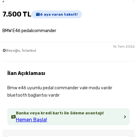
1
/
3
7.500 TL
6
aya varan taksit!
BMW E46 pedalcommander
16 Tem 2026
Beyoğlu, İstanbul
İlan Açıklaması
Bmw e46 uyumlu pedal commander vale modu vardır
bluetooth bağlantısı vardır
Banka veya kredi kartı ile ödeme avantajı!
Hemen Başla!