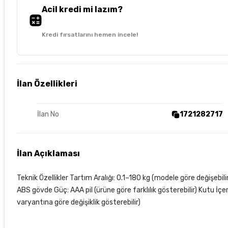
Acil kredi mi lazım?
Kredi fırsatlarını hemen incele!
İlan Özellikleri
İlan No
1721282717
İlan Açıklaması
Teknik Özellikler Tartım Aralığı: 0.1–180 kg (modele göre değişeb
ABS gövde Güç: AAA pil (ürüne göre farklılık gösterebilir) Kutu İçer
varyantına göre değişiklik gösterebilir)