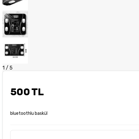
1
/
5
500 TL
bluetoothlu baskül