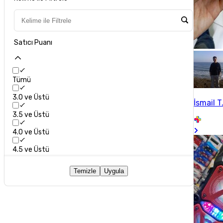
Satıcı Puanı
Tümü
3.0 ve Üstü
İsmail T
3.5 ve Üstü
4.0 ve Üstü
4.5 ve Üstü
Temizle
Uygula