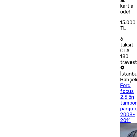
al,
kartla
öde!
15.000
TL
6
taksit
CLA
180
traves
İstanbu
Bahçeli
Ford
focus
2.5 ön
tampo
panjur
2008-
2011