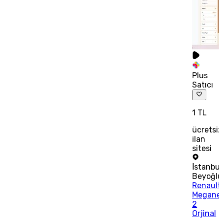
Plus
Satıcı
1 TL
ücretsi
ilan
sitesi
İstanbu
Beyoğl
Renaul
Megan
2
Orjinal