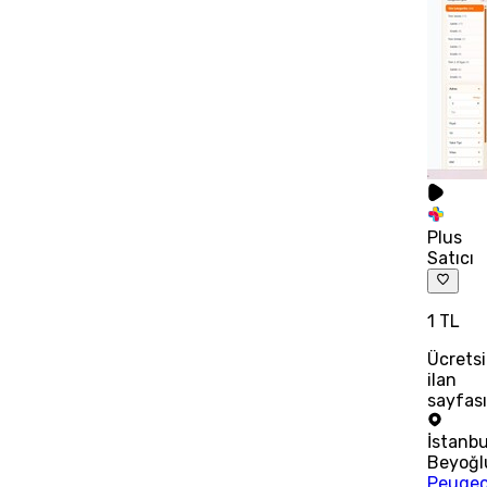
Plus
Satıcı
1 TL
Ücrets
ilan
sayfas
İstanbu
Beyoğl
Peugeo