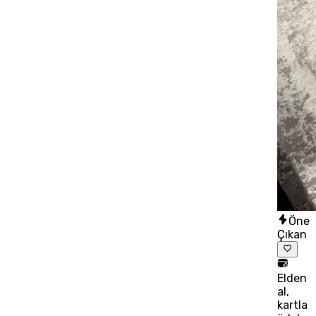
Öne
Çıkan
Elden
al,
kartla