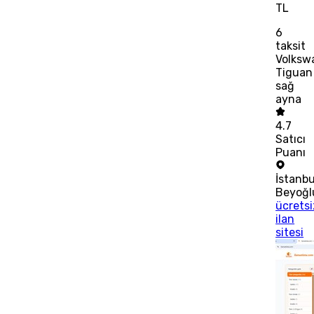
TL
6
taksit
Volksw
Tiguan
sağ
ayna
4.7
Satıcı
Puanı
İstanbu
Beyoğl
ücretsi
ilan
sitesi