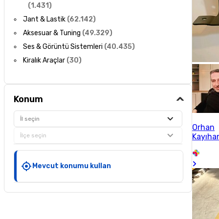
(
1.431
)
Jant & Lastik
(
62.142
)
Aksesuar & Tuning
(
49.329
)
Ses & Görüntü Sistemleri
(
40.435
)
Kiralık Araçlar
(
30
)
Konum
İl seçin
Orhan
İlçe seçin
Kayıha
Mevcut konumu kullan