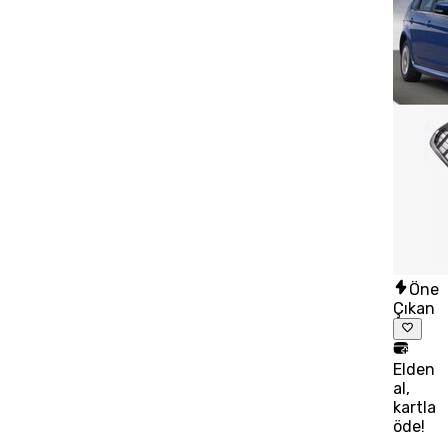
Öne
Çıkan
Elden
al,
kartla
öde!