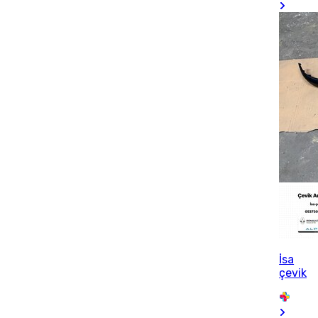
İsa
çevik