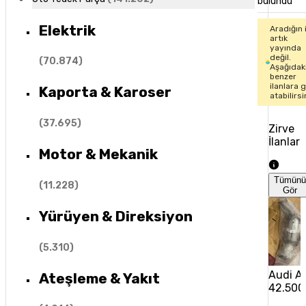
bulundu
Elektrik
Aradığın 
artık
yayında
değil.
(
70.874
)
Aşağıdak
benzer
ilanlara 
Kaporta & Karoser
atabilirsi
(
37.695
)
Zirve
İlanlar
Motor & Mekanik
Tümün
(
11.228
)
Gör
Yürüyen & Direksiyon
(
5.310
)
Audi A6
Ateşleme & Yakıt
42.500