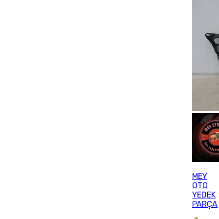
MEY
OTO
YEDEK
PARÇA