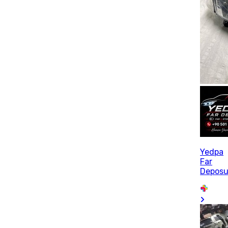
Yedpa
Far
Depos