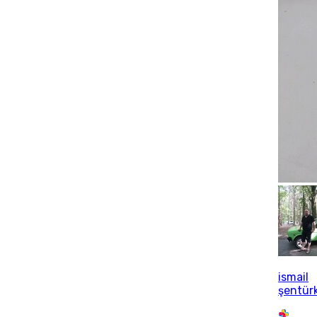
ismail
şentür