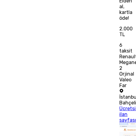
Elden
al,
kartla
öde!
2.000
TL
6
taksit
Renaul
Megan
2
Orjinal
Valeo
Far
İstanbu
Bahçeli
Ücrets
ilan
sayfas