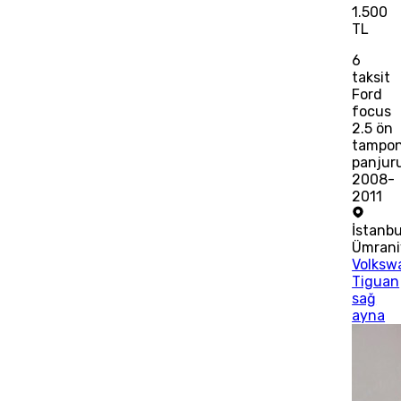
1.500
TL
6
taksit
Ford
focus
2.5 ön
tampo
panjur
2008-
2011
İstanbu
Ümrani
Volksw
Tiguan
sağ
ayna