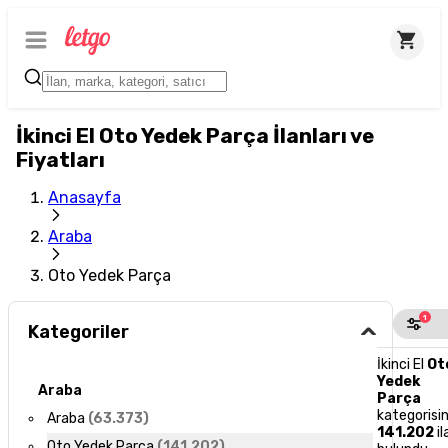
İkinci El Oto Yedek Parça İlanları ve
Fiyatları
Anasayfa
Araba
Oto Yedek Parça
1
Kategoriler
İkinci El
Ot
Yedek
Araba
Parça
kategorisi
Araba
(
63.373
)
141.202
il
Oto Yedek Parça
(
141.202
)