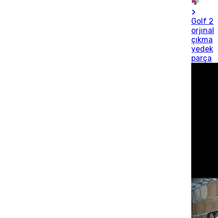
Golf 2
orjınal
çıkma
yedek
parça