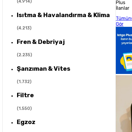
(
4.914
)
Plus
İlanlar
Isıtma & Havalandırma & Klima
Tümün
Gör
(
4.213
)
Fren & Debriyaj
(
2.235
)
Şanzıman & Vites
(
1.732
)
Filtre
(
1.550
)
Egzoz