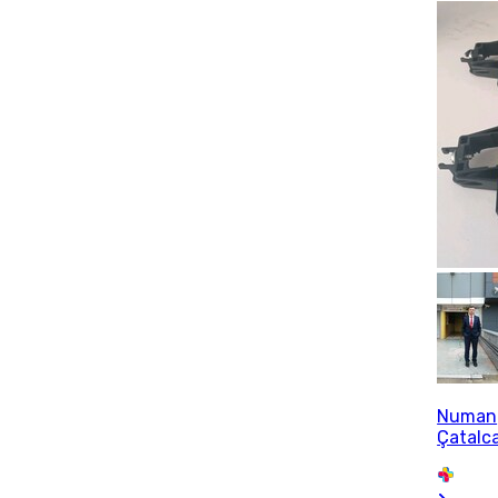
Numan
Çatalc