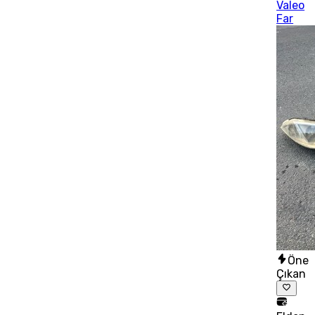
Valeo
Far
Öne
Çıkan