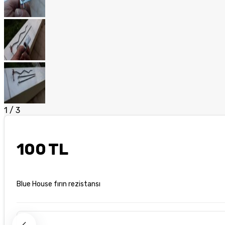
1
/
3
100 TL
Blue House fırın rezistansı