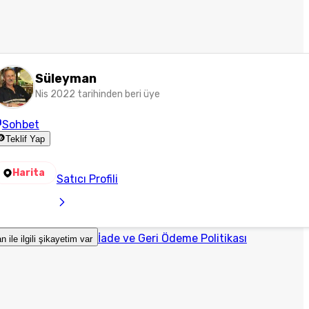
Süleyman
Nis 2022 tarihinden beri üye
Sohbet
Teklif Yap
Harita
Satıcı Profili
İade ve Geri Ödeme Politikası
an ile ilgili şikayetim var