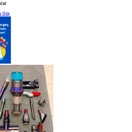
nlar
 Gör