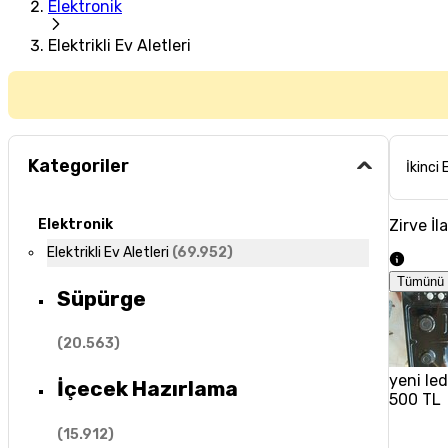
Elektronik
Elektrikli Ev Aletleri
Kategoriler
İkinci 
Zirve İl
Elektronik
Elektrikli Ev Aletleri
(
69.952
)
Tümünü 
Süpürge
(
20.563
)
yeni le
İçecek Hazırlama
500 TL
(
15.912
)