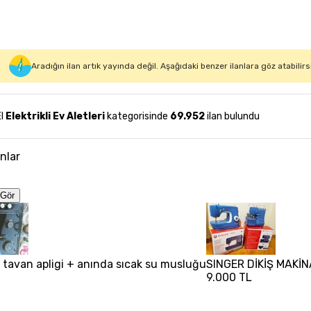
Aradığın ilan artık yayında değil. Aşağıdaki benzer ilanlara göz atabilirs
El
Elektrikli Ev Aletleri
kategorisinde
69.952
ilan bulundu
anlar
Gör
d tavan apligi + anında sıcak su musluğu
SINGER DİKİŞ MAKİ
9.000 TL