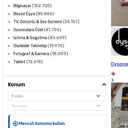
Bilgisayar
(
152.705
)
Beyaz Eşya
(
85.866
)
TV, Görüntü & Ses Sistemi
(
55.157
)
Oyunculara Özel
(
41.756
)
Isıtma & Soğutma
(
40.609
)
Giyilebilir Teknoloji
(
19.975
)
Fotoğraf & Kamera
(
18.009
)
Tablet
(
12.615
)
Dysono
Konum
İl seçin
İlçe seçin
Mevcut konumu kullan