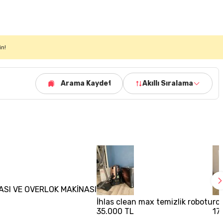
in!
Arama Kaydet
Akıllı Sıralama
NASI VE OVERLOK MAKİNASI
İhlas clean max temizlik robotu
ro
35.000 TL
17