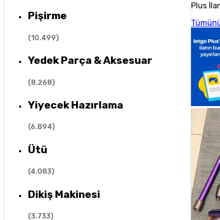
Plus İla
Pişirme
Tümünü
(
10.499
)
Yedek Parça & Aksesuar
(
8.268
)
Yiyecek Hazırlama
(
6.894
)
Ütü
(
4.083
)
Dikiş Makinesi
(
3.733
)