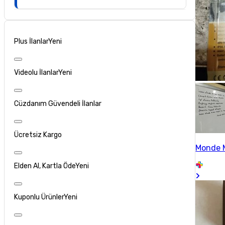
Plus İlanlar
Yeni
Videolu İlanlar
Yeni
Cüzdanım Güvendeli İlanlar
Ücretsiz Kargo
Monde 
Elden Al, Kartla Öde
Yeni
Kuponlu Ürünler
Yeni