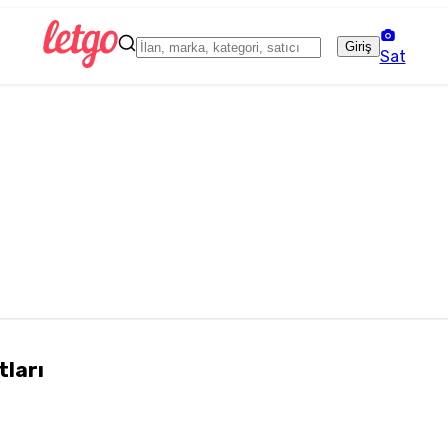
Giriş
Sat
tları