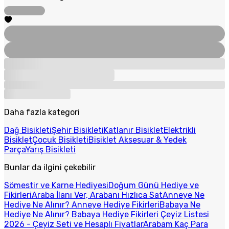
Daha fazla kategori
Dağ Bisikleti
Şehir Bisikleti
Katlanır Bisiklet
Elektrikli
Bisiklet
Çocuk Bisikleti
Bisiklet Aksesuar & Yedek
Parça
Yarış Bisikleti
Bunlar da ilgini çekebilir
Sömestir ve Karne Hediyesi
Doğum Günü Hediye ve
Fikirleri
Araba İlanı Ver, Arabanı Hızlıca Sat
Anneye Ne
Hediye Ne Alınır? Anneye Hediye Fikirleri
Babaya Ne
Hediye Ne Alınır? Babaya Hediye Fikirleri
Çeyiz Listesi
2026 - Çeyiz Seti ve Hesaplı Fiyatlar
Arabam Kaç Para