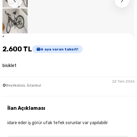
1
/
9
2.600 TL
6
aya varan taksit!
bisiklet
22 Tem 2026
Beylikdüzü, İstanbul
İlan Açıklaması
idare eder iş görür ufak tefek sorunlar var yapılabilir