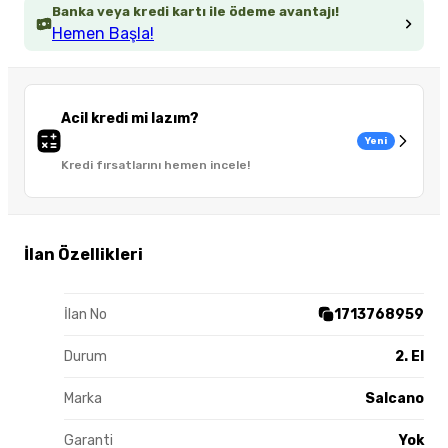
Banka veya kredi kartı ile ödeme avantajı!
Hemen Başla!
Acil kredi mi lazım?
Yeni
Kredi fırsatlarını hemen incele!
İlan Özellikleri
İlan No
1713768959
Durum
2. El
Marka
Salcano
Garanti
Yok