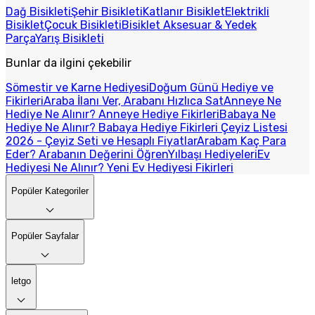
Dağ Bisikleti
Şehir Bisikleti
Katlanır Bisiklet
Elektrikli
Bisiklet
Çocuk Bisikleti
Bisiklet Aksesuar & Yedek
Parça
Yarış Bisikleti
Bunlar da ilgini çekebilir
Sömestir ve Karne Hediyesi
Doğum Günü Hediye ve
Fikirleri
Araba İlanı Ver, Arabanı Hızlıca Sat
Anneye Ne
Hediye Ne Alınır? Anneye Hediye Fikirleri
Babaya Ne
Hediye Ne Alınır? Babaya Hediye Fikirleri
Çeyiz Listesi
2026 - Çeyiz Seti ve Hesaplı Fiyatlar
Arabam Kaç Para
Eder? Arabanın Değerini Öğren
Yılbaşı Hediyeleri
Ev
Hediyesi Ne Alınır? Yeni Ev Hediyesi Fikirleri
Popüler Kategoriler
Popüler Sayfalar
letgo