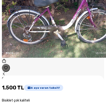
1
/
1
1.500 TL
6
aya varan taksit!
Bisiklet çok kaliteli