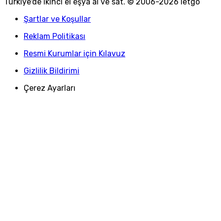
Türkiye
'
de ikinci el eşya al ve sat. © 2006-
2026
letgo
Şartlar ve Koşullar
Reklam Politikası
Resmi Kurumlar için Kılavuz
Gizlilik Bildirimi
Çerez Ayarları