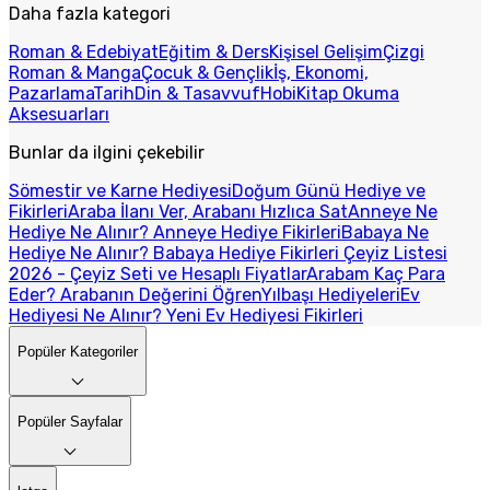
Daha fazla kategori
Roman & Edebiyat
Eğitim & Ders
Kişisel Gelişim
Çizgi
Roman & Manga
Çocuk & Gençlik
İş, Ekonomi,
Pazarlama
Tarih
Din & Tasavvuf
Hobi
Kitap Okuma
Aksesuarları
Bunlar da ilgini çekebilir
Sömestir ve Karne Hediyesi
Doğum Günü Hediye ve
Fikirleri
Araba İlanı Ver, Arabanı Hızlıca Sat
Anneye Ne
Hediye Ne Alınır? Anneye Hediye Fikirleri
Babaya Ne
Hediye Ne Alınır? Babaya Hediye Fikirleri
Çeyiz Listesi
2026 - Çeyiz Seti ve Hesaplı Fiyatlar
Arabam Kaç Para
Eder? Arabanın Değerini Öğren
Yılbaşı Hediyeleri
Ev
Hediyesi Ne Alınır? Yeni Ev Hediyesi Fikirleri
Popüler Kategoriler
Popüler Sayfalar