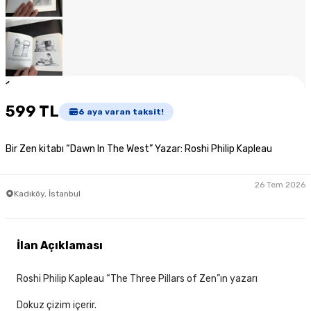
1
/
8
599 TL
6
aya varan taksit!
Bir Zen kitabı “Dawn In The West” Yazar: Roshi Philip Kapleau
26 Tem 2026
Kadıköy, İstanbul
İlan Açıklaması
Roshi Philip Kapleau “The Three Pillars of Zen”ın yazarı
Dokuz çizim içerir.