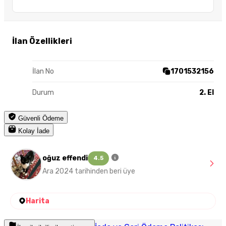
İlan Özellikleri
İlan No
1701532156
Durum
2. El
Güvenli Ödeme
Kolay İade
oğuz effendi
4.5
Ara 2024 tarihinden beri üye
Harita