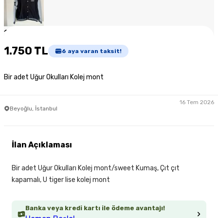
1
/
4
1.750 TL
6
aya varan taksit!
Bir adet Uğur Okulları Kolej mont
16 Tem 2026
Beyoğlu, İstanbul
İlan Açıklaması
Bir adet Uğur Okulları Kolej mont/sweet Kumaş, Çıt çıt
kapamalı, U tiger lise kolej mont
Banka veya kredi kartı ile ödeme avantajı!