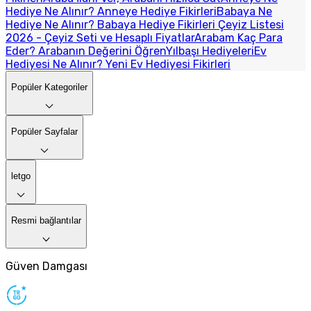
Hediye Ne Alınır? Anneye Hediye Fikirleri
Babaya Ne
Hediye Ne Alınır? Babaya Hediye Fikirleri
Çeyiz Listesi
2026 - Çeyiz Seti ve Hesaplı Fiyatlar
Arabam Kaç Para
Eder? Arabanın Değerini Öğren
Yılbaşı Hediyeleri
Ev
Hediyesi Ne Alınır? Yeni Ev Hediyesi Fikirleri
Popüler Kategoriler
Popüler Sayfalar
letgo
Resmi bağlantılar
Güven Damgası