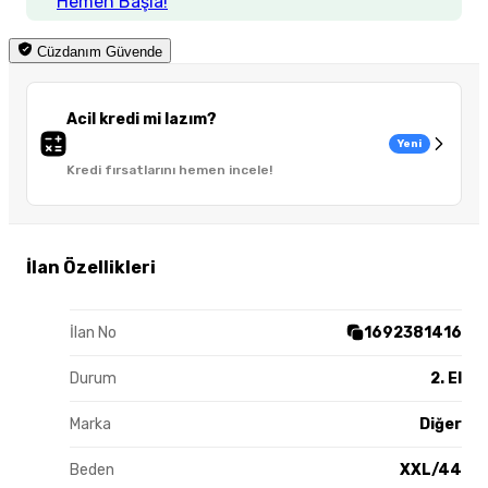
Hemen Başla!
Cüzdanım Güvende
Acil kredi mi lazım?
Yeni
Kredi fırsatlarını hemen incele!
İlan Özellikleri
İlan No
1692381416
Durum
2. El
Marka
Diğer
Beden
XXL/44