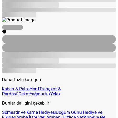
Daha fazla kategori
Kaban & Palto
Mont
Trençkot &
Pardösü
Ceket
Yağmurluk
Yelek
Bunlar da ilgini çekebilir
Sömestir ve Karne Hediyesi
Doğum Günü Hediye ve
Fikirleri
Araba İlanı Ver, Arabanı Hızlıca Sat
Anneye Ne