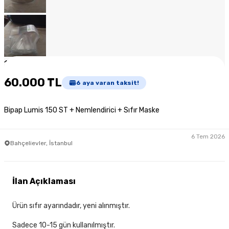
1
/
7
60.000 TL
6
aya varan taksit!
Bipap Lumis 150 ST + Nemlendirici + Sıfır Maske
6 Tem 2026
Bahçelievler, İstanbul
İlan Açıklaması
Ürün sıfır ayarındadır, yeni alınmıştır.
Sadece 10-15 gün kullanılmıştır.