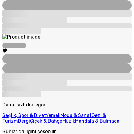
Daha fazla kategori
Sağlık, Spor & Diyet
Yemek
Moda & Sanat
Gezi &
Turizm
Dergi
Çiçek & Bahçe
Müzik
Mandala & Bulmaca
Bunlar da ilgini çekebilir