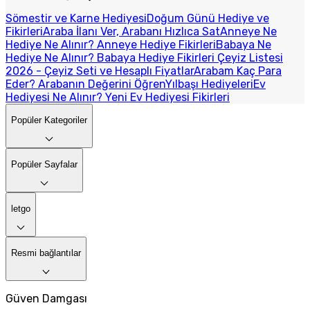
Sömestir ve Karne Hediyesi
Doğum Günü Hediye ve
Fikirleri
Araba İlanı Ver, Arabanı Hızlıca Sat
Anneye Ne
Hediye Ne Alınır? Anneye Hediye Fikirleri
Babaya Ne
Hediye Ne Alınır? Babaya Hediye Fikirleri
Çeyiz Listesi
2026 - Çeyiz Seti ve Hesaplı Fiyatlar
Arabam Kaç Para
Eder? Arabanın Değerini Öğren
Yılbaşı Hediyeleri
Ev
Hediyesi Ne Alınır? Yeni Ev Hediyesi Fikirleri
Popüler Kategoriler
Popüler Sayfalar
letgo
Resmi bağlantılar
Güven Damgası