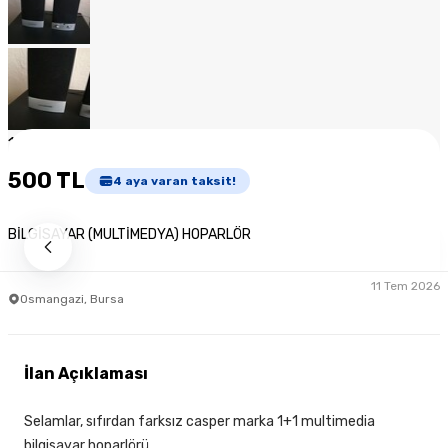
1
/
8
500 TL
4
aya varan taksit!
BİLGİSAYAR (MULTİMEDYA) HOPARLÖR
11 Tem 2026
Osmangazi, Bursa
İlan Açıklaması
Selamlar, sıfırdan farksız casper marka 1+1 multimedia
bilgisayar hoparlörü.