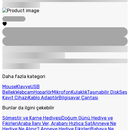
Daha fazla kategori
Mouse
Klavye
USB
Bellek
Webcam
Hoparlör
Mikrofon
Kulaklık
Taşınabilir Disk
Ses
Kayıt Cihazı
Kablo Adaptör
Bilgisayar Çantası
Bunlar da ilgini çekebilir
Sömestir ve Karne Hediyesi
Doğum Günü Hediye ve
Fikirleri
Araba İlanı Ver, Arabanı Hızlıca Sat
Anneye Ne
Hediye Ne Alınır? Anneye Hediye Fikirleri
Babaya Ne