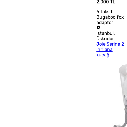
2.000 TL
6
taksit
Bugaboo fox
adaptör
İstanbul
,
Üsküdar
Joie Serina 2
in 1 ana
kucağı