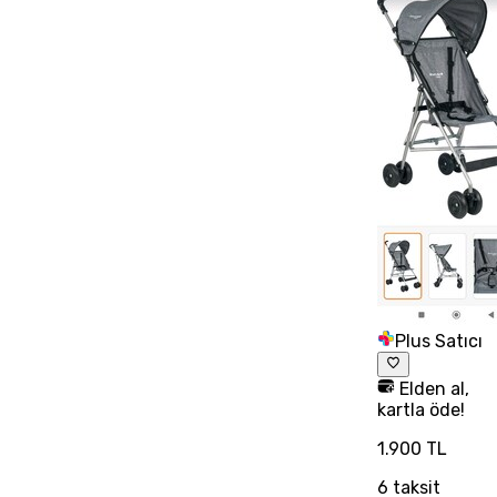
Plus Satıcı
Elden al,
kartla öde!
1.900 TL
6
taksit