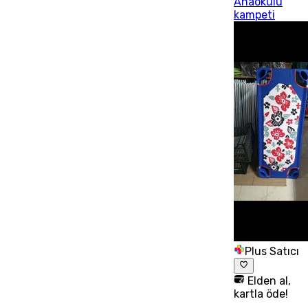
Anaokulu
kampeti
Plus Satıcı
Elden al,
kartla öde!