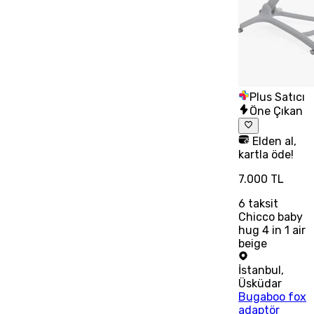
Plus Satıcı
Öne Çıkan
Elden al,
kartla öde!
7.000 TL
6
taksit
Chicco baby
hug 4 in 1 air
beige
İstanbul
,
Üsküdar
Bugaboo fox
adaptör