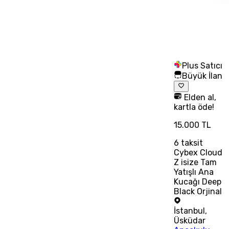
Plus Satıcı
Büyük İlan
Elden al,
kartla öde!
15.000 TL
6
taksit
Cybex Cloud
Z isize Tam
Yatışlı Ana
Kucağı Deep
Black Orjinal
İstanbul
,
Üsküdar