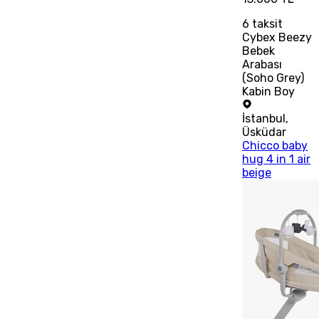
6
taksit
Cybex Beezy
Bebek
Arabası
(Soho Grey)
Kabin Boy
İstanbul
,
Üsküdar
Chicco baby
hug 4 in 1 air
beige