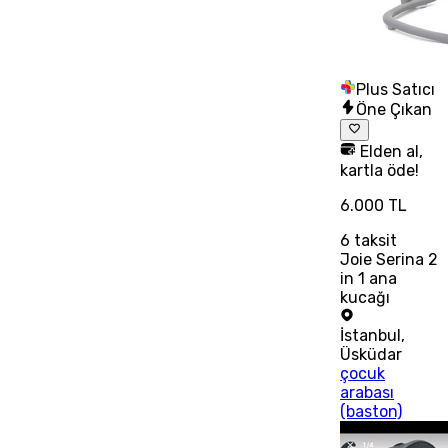
Plus Satıcı
Öne Çıkan
Elden al,
kartla öde!
6.000 TL
6
taksit
Joie Serina 2
in 1 ana
kucağı
İstanbul
,
Üsküdar
çocuk
arabası
(baston)