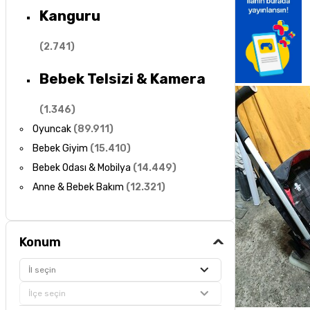
Kanguru
(
2.741
)
Bebek Telsizi & Kamera
(
1.346
)
Oyuncak
(
89.911
)
Bebek Giyim
(
15.410
)
Bebek Odası & Mobilya
(
14.449
)
Anne & Bebek Bakım
(
12.321
)
Konum
İl seçin
İlçe seçin