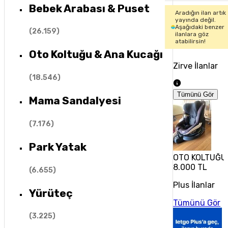
Bebek Arabası & Puset
Aradığın ilan artık
yayında değil.
Aşağıdaki benzer
(
26.159
)
ilanlara göz
atabilirsin!
Oto Koltuğu & Ana Kucağı
Zirve İlanlar
(
18.546
)
Tümünü Gör
Mama Sandalyesi
(
7.176
)
Park Yatak
OTO KOLTUĞU 
8.000 TL
(
6.655
)
Plus İlanlar
Yürüteç
Tümünü Gör
(
3.225
)