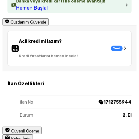
Banka veya kredi kartı ile ödeme avantajı!
Hemen Başla!
Cüzdanım Güvende
Acil kredi mi lazım?
Yeni
Kredi fırsatlarını hemen incele!
İlan Özellikleri
İlan No
1712755944
Durum
2. El
Güvenli Ödeme
Kolay İade