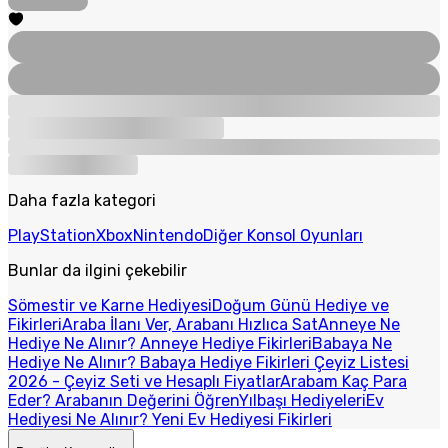
Daha fazla kategori
PlayStation
Xbox
Nintendo
Diğer Konsol Oyunları
Bunlar da ilgini çekebilir
Sömestir ve Karne Hediyesi
Doğum Günü Hediye ve
Fikirleri
Araba İlanı Ver, Arabanı Hızlıca Sat
Anneye Ne
Hediye Ne Alınır? Anneye Hediye Fikirleri
Babaya Ne
Hediye Ne Alınır? Babaya Hediye Fikirleri
Çeyiz Listesi
2026 - Çeyiz Seti ve Hesaplı Fiyatlar
Arabam Kaç Para
Eder? Arabanın Değerini Öğren
Yılbaşı Hediyeleri
Ev
Hediyesi Ne Alınır? Yeni Ev Hediyesi Fikirleri