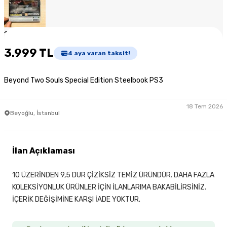
1
/
4
3.999 TL
4
aya varan taksit!
Beyond Two Souls Special Edition Steelbook PS3
18 Tem 2026
Beyoğlu, İstanbul
İlan Açıklaması
10 ÜZERİNDEN 9,5 DUR ÇİZİKSİZ TEMİZ ÜRÜNDÜR. DAHA FAZLA
KOLEKSİYONLUK ÜRÜNLER İÇİN İLANLARIMA BAKABİLİRSİNİZ.
İÇERİK DEĞİŞİMİNE KARŞI İADE YOKTUR.