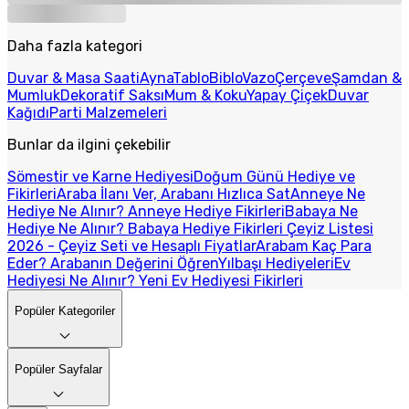
Daha fazla kategori
Duvar & Masa Saati
Ayna
Tablo
Biblo
Vazo
Çerçeve
Şamdan &
Mumluk
Dekoratif Saksı
Mum & Koku
Yapay Çiçek
Duvar
Kağıdı
Parti Malzemeleri
Bunlar da ilgini çekebilir
Sömestir ve Karne Hediyesi
Doğum Günü Hediye ve
Fikirleri
Araba İlanı Ver, Arabanı Hızlıca Sat
Anneye Ne
Hediye Ne Alınır? Anneye Hediye Fikirleri
Babaya Ne
Hediye Ne Alınır? Babaya Hediye Fikirleri
Çeyiz Listesi
2026 - Çeyiz Seti ve Hesaplı Fiyatlar
Arabam Kaç Para
Eder? Arabanın Değerini Öğren
Yılbaşı Hediyeleri
Ev
Hediyesi Ne Alınır? Yeni Ev Hediyesi Fikirleri
Popüler Kategoriler
Popüler Sayfalar