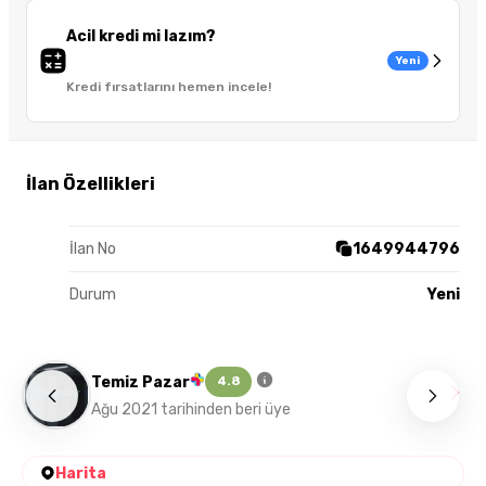
Acil kredi mi lazım?
Yeni
Kredi fırsatlarını hemen incele!
İlan Özellikleri
İlan No
1649944796
Durum
Yeni
Temiz Pazar
4.8
Ağu 2021 tarihinden beri üye
Harita