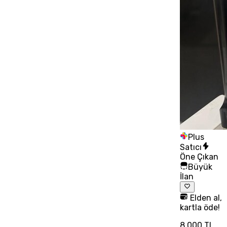
Plus
Satıcı
Öne Çıkan
Büyük
İlan
Elden al,
kartla öde!
8.000 TL