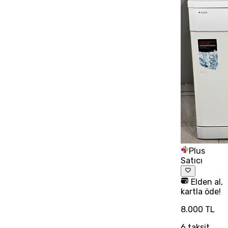
Plus
Satıcı
Elden al,
kartla öde!
8.000 TL
6
taksit