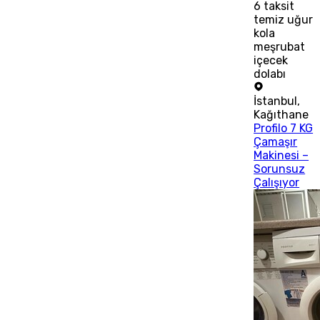
6
taksit
temiz uğur
kola
meşrubat
içecek
dolabı
İstanbul
,
Kağıthane
Profilo 7 KG
Çamaşır
Makinesi –
Sorunsuz
Çalışıyor