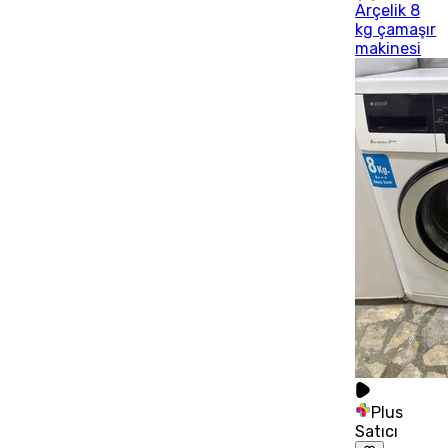
Arçelik 8
kg çamaşır
makinesi
Plus
Satıcı