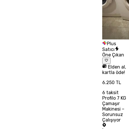
Plus
Satıcı
Öne Çıkan
Elden al,
kartla öde!
6.250 TL
6
taksit
Profilo 7 KG
Çamaşır
Makinesi –
Sorunsuz
Çalışıyor