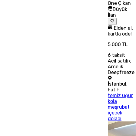
Öne Çıkan
Büyük
İlan
Elden al,
kartla öde!
5.000 TL
6
taksit
Acil satilik
Arcelik
Deepfreeze
İstanbul
,
Fatih
temiz uğur
kola
meşrubat
içecek
dolabı