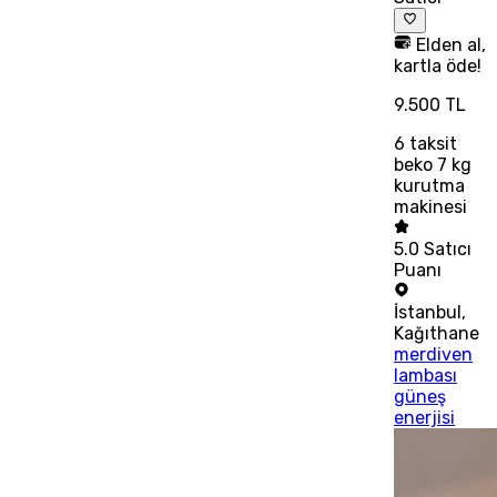
Elden al,
kartla öde!
9.500 TL
6
taksit
beko 7 kg
kurutma
makinesi
5.0
Satıcı
Puanı
İstanbul
,
Kağıthane
merdiven
lambası
güneş
enerjisi