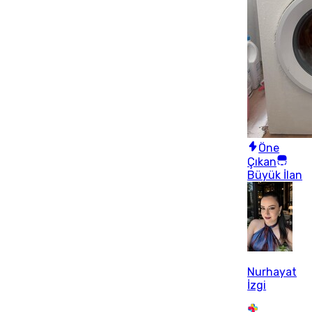
Öne
Çıkan
Büyük İlan
Nurhayat
İzgi