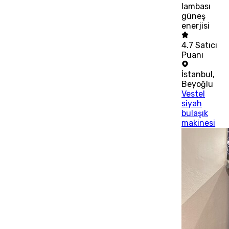
lambası
güneş
enerjisi
4.7
Satıcı
Puanı
İstanbul
,
Beyoğlu
Vestel
siyah
bulaşık
makinesi