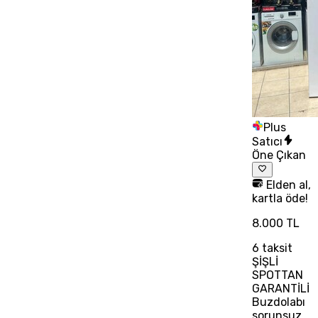
Plus
Satıcı
Öne Çıkan
Elden al,
kartla öde!
8.000 TL
6
taksit
ŞİŞLİ
SPOTTAN
GARANTİLİ
Buzdolabı
sorunsuz