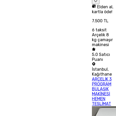
Elden al,
kartla öde!
7.500 TL
6
taksit
Arçelik 8
kg çamaşır
makinesi
5.0
Satıcı
Puanı
İstanbul
,
Kağıthane
ARÇELİK 3
PROGRAM
BULAŞIK
MAKİNESİ
HEMEN
TESLİMAT