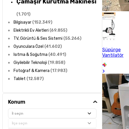
Çamaşır Kurutma Makinesi
(
1.701
)
Bilgisayar
(
152.349
)
Elektrikli Ev Aletleri
(
69.855
)
TV, Görüntü & Ses Sistemi
(
55.266
)
Oyunculara Özel
(
41.602
)
Süpürge
Isıtma & Soğutma
(
40.491
)
Vantilatör
Giyilebilir Teknoloji
(
19.858
)
Fotoğraf & Kamera
(
17.983
)
Tablet
(
12.587
)
Konum
İl seçin
İlçe seçin