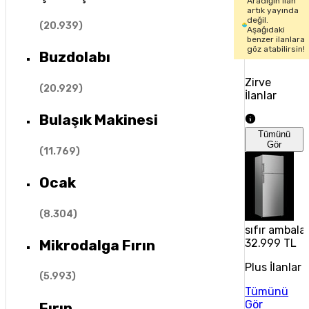
Aradığın ilan
artık yayında
değil.
(
20.939
)
Aşağıdaki
benzer ilanlara
göz atabilirsin!
Buzdolabı
Zirve
(
20.929
)
İlanlar
Bulaşık Makinesi
Tümünü
Gör
(
11.769
)
Ocak
(
8.304
)
sıfır ambala
Mikrodalga Fırın
32.999 TL
Plus İlanlar
(
5.993
)
Tümünü
Gör
Fırın