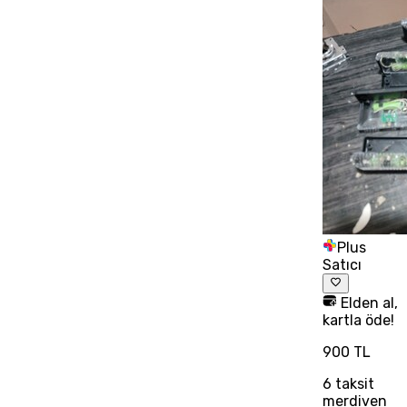
Plus
Satıcı
Elden al,
kartla öde!
900 TL
6
taksit
merdiven