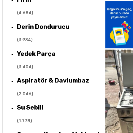
(
4.684
)
Derin Dondurucu
(
3.934
)
Yedek Parça
(
3.404
)
Aspiratör & Davlumbaz
(
2.046
)
Su Sebili
(
1.778
)