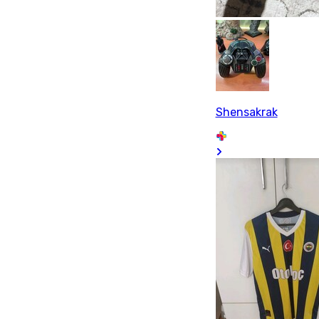
Shensakrak