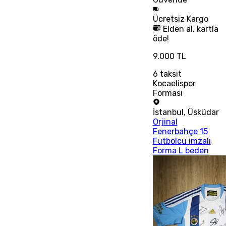
Ücretsiz
Kargo
Elden al, kartla
öde!
9.000 TL
6
taksit
Kocaelispor
Forması
İstanbul
,
Üsküdar
Orjinal
Fenerbahçe 15
Futbolcu imzalı
Forma L beden