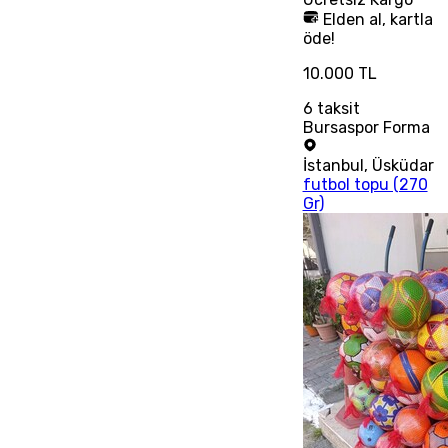
Elden al, kartla
öde!
10.000 TL
6
taksit
Bursaspor Forma
İstanbul
,
Üsküdar
futbol topu (270
Gr)