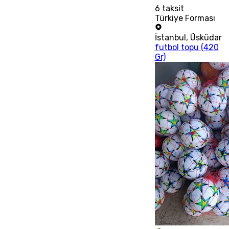
6
taksit
Türkiye Forması
İstanbul
,
Üsküdar
futbol topu (420
Gr)