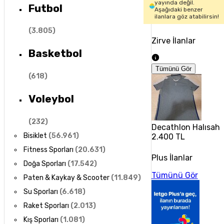
yayında değil.
Futbol
Aşağıdaki benzer
ilanlara göz atabilirsin!
(
3.805
)
Zirve İlanlar
Basketbol
Tümünü Gör
(
618
)
Voleybol
(
232
)
Decathlon Halısaha
Bisiklet
(
56.961
)
2.400 TL
Fitness Sporları
(
20.631
)
Plus İlanlar
Doğa Sporları
(
17.542
)
Tümünü Gör
Paten & Kaykay & Scooter
(
11.849
)
Su Sporları
(
6.618
)
Raket Sporları
(
2.013
)
Kış Sporları
(
1.081
)