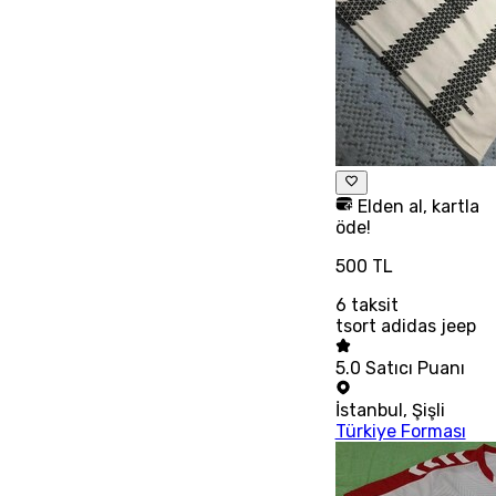
Elden al, kartla
öde!
500 TL
6
taksit
tsort adidas jeep
5.0
Satıcı Puanı
İstanbul
,
Şişli
Türkiye Forması