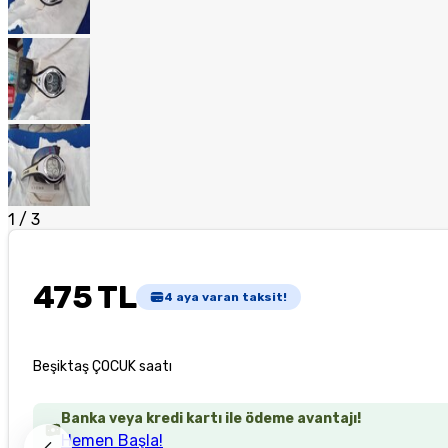
1
/
3
475 TL
4
aya varan taksit!
Beşiktaş ÇOCUK saatı
Banka veya kredi kartı ile ödeme avantajı!
Hemen Başla!