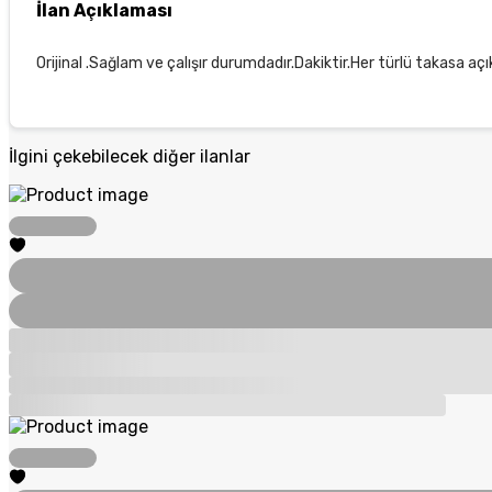
İlan Açıklaması
Orijinal .Sağlam ve çalışır durumdadır.Dakiktir.Her türlü takasa açıkt
İlgini çekebilecek diğer ilanlar