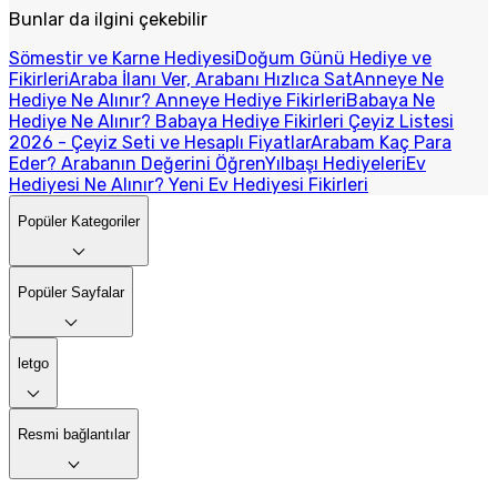
Bunlar da ilgini çekebilir
Sömestir ve Karne Hediyesi
Doğum Günü Hediye ve
Fikirleri
Araba İlanı Ver, Arabanı Hızlıca Sat
Anneye Ne
Hediye Ne Alınır? Anneye Hediye Fikirleri
Babaya Ne
Hediye Ne Alınır? Babaya Hediye Fikirleri
Çeyiz Listesi
2026 - Çeyiz Seti ve Hesaplı Fiyatlar
Arabam Kaç Para
Eder? Arabanın Değerini Öğren
Yılbaşı Hediyeleri
Ev
Hediyesi Ne Alınır? Yeni Ev Hediyesi Fikirleri
Popüler Kategoriler
Popüler Sayfalar
letgo
Resmi bağlantılar